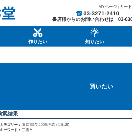
MYページ
カート
|
03-3271-2410
書店様からのお問い合わせは
03-63
作りたい
知りたい
買いたい
検索結果
カテゴリー：
東京都1/2,500地形図 (白地図)
キーワード：
三鷹市