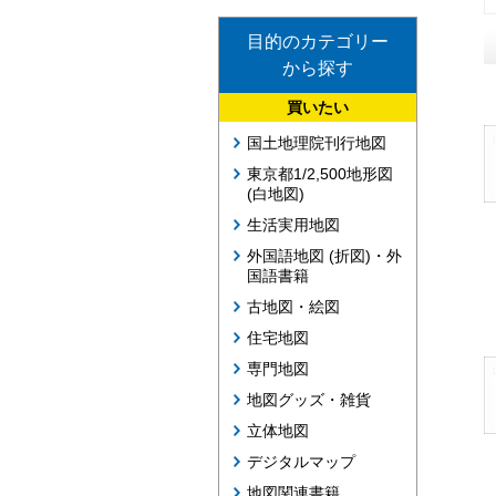
目的のカテゴリー
から探す
買いたい
国土地理院刊行地図
東京都1/2,500地形図
(白地図)
生活実用地図
外国語地図 (折図)・外
国語書籍
古地図・絵図
住宅地図
専門地図
地図グッズ・雑貨
立体地図
デジタルマップ
地図関連書籍