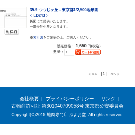
35-9 つつじヶ丘 - 東京都1/2,500地形図
< LD243 >
折図にて提供いたします。
一部受注生産となります。
※
索引図
をご確認の上、ご購入ください。
1,650
販売価格：
円(税込)
数量：
|
1
|
会社概要
プライバシーポリシー
リンク
古物商許可証 第301040709058号 東京都公安委員会
Copyright(C)2019 地図専門店 ぶよお堂. All rights reserved.