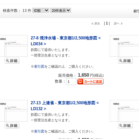
検索件数： 13 件
|
1
|
27-8 境浄水場 - 東京都1/2,500地形図 <
LD034 >
折図にて提供いたします。
一部受注生産となります。
※
索引図
をご確認の上、ご購入ください。
1,650
販売価格：
円(税込)
数量：
27-13 上連雀 - 東京都1/2,500地形図 <
LD132 >
折図にて提供いたします。
一部受注生産となります。
※
索引図
をご確認の上、ご購入ください。