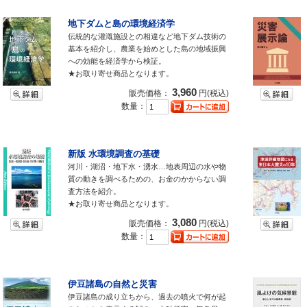
地下ダムと島の環境経済学
伝統的な灌漑施設との相違など地下ダム技術の
基本を紹介し、農業を始めとした島の地域振興
への効能を経済学から検証。
★お取り寄せ商品となります。
3,960
販売価格：
円(税込)
数量：
新版 水環境調査の基礎
河川・湖沼・地下水・湧水…地表周辺の水や物
質の動きを調べるための、お金のかからない調
査方法を紹介。
★お取り寄せ商品となります。
3,080
販売価格：
円(税込)
数量：
伊豆諸島の自然と災害
伊豆諸島の成り立ちから、過去の噴火で何が起