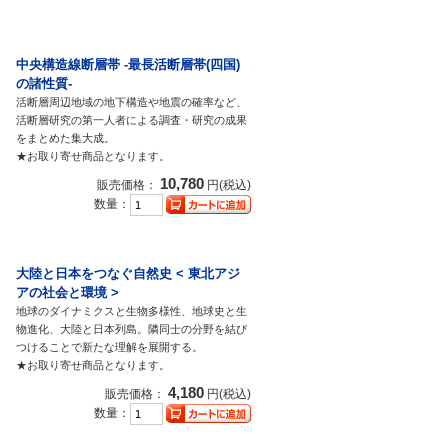
中央構造線断層帯 -最長活断層帯(四国)
の諸性質-
活断層周辺地域の地下構造や地震の確率など、
活断層研究の第一人者による調査・研究の成果
をまとめた集大成。
★お取り寄せ商品となります。
10,780
販売価格：
円(税込)
数量：
大陸と日本をつなぐ自然史 < 東北アジ
アの社会と環境 >
地球のダイナミクスと生物多様性、地球史と生
物進化、大陸と日本列島。隣同士の分野を結び
つけることで新たな理解を展開する。
★お取り寄せ商品となります。
4,180
販売価格：
円(税込)
数量：