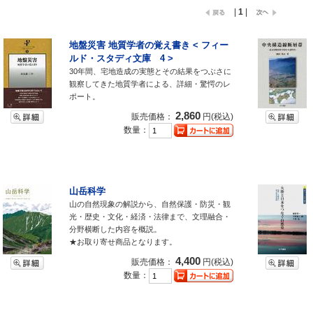
|
1
|
地盤災害 地質学者の覚え書き < フィー
ルド・スタディ文庫 4 >
30年間、宅地造成の実態とその結果をつぶさに
観察してきた地質学者による、詳細・驚愕のレ
ポート。
2,860
販売価格：
円(税込)
数量：
山岳科学
山の自然現象の解説から、自然保護・防災・観
光・歴史・文化・経済・法律まで、文理融合・
分野横断した内容を概説。
★お取り寄せ商品となります。
4,400
販売価格：
円(税込)
数量：