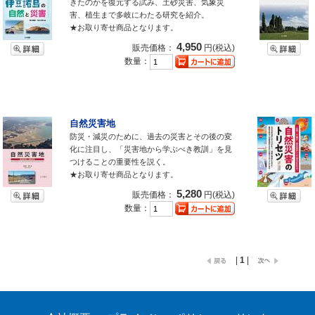
きたのかを復元する試み、土砂災害、気象災
害、植生まで多岐にわたる研究を紹介。
★お取り寄せ商品となります。
4,950
販売価格：
円(税込)
数量：
自然災害地
防災・減災のために、過去の災害とその後の変
化に注目し、「災害地から学ぶべき教訓」を見
つけることの重要性を説く。
★お取り寄せ商品となります。
5,280
販売価格：
円(税込)
数量：
|
1
|