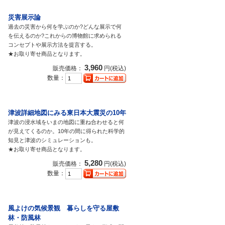
災害展示論
過去の災害から何を学ぶのか?どんな展示で何
を伝えるのか?これからの博物館に求められる
コンセプトや展示方法を提言する。
★お取り寄せ商品となります。
3,960
販売価格：
円(税込)
数量：
津波詳細地図にみる東日本大震災の10年
津波の浸水域をいまの地図に重ね合わせると何
が見えてくるのか。10年の間に得られた科学的
知見と津波のシミュレーションも。
★お取り寄せ商品となります。
5,280
販売価格：
円(税込)
数量：
風よけの気候景観 暮らしを守る屋敷
林・防風林