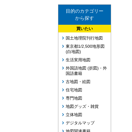
目的のカテゴリー
から探す
買いたい
国土地理院刊行地図
東京都1/2,500地形図
(白地図)
生活実用地図
外国語地図 (折図)・外
国語書籍
古地図・絵図
住宅地図
専門地図
地図グッズ・雑貨
立体地図
デジタルマップ
地図関連書籍