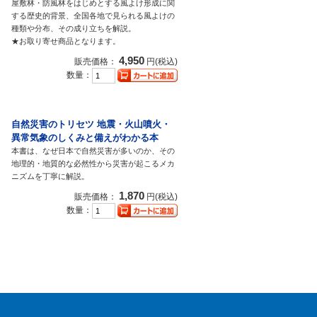
屋敷林・防風林をはじめとする風よけ形成に関
する歴史的背景、全国各地で見られる風よけの
種類や分布、その成り立ちを解説。
★お取り寄せ商品となります。
4,950
販売価格：
円(税込)
数量：
自然災害のトリセツ 地震・火山噴火・
異常気象のしくみと備えがわかる本
本書は、なぜ日本で自然災害が多いのか、その
地理的・地質的な必然性から災害が起こるメカ
ニズムを丁寧に解説。
1,870
販売価格：
円(税込)
数量：