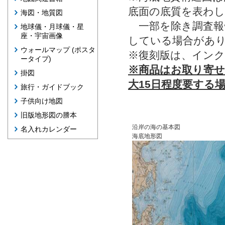
底面の底質を表わ
海図・地質図
一部を除き調査報
地球儀・月球儀・星
座・宇宙画像
している場合があ
ウォールマップ (ポスタ
※復刻版は、イン
ータイプ)
※商品はお取り寄
掛図
大15日程度要する
旅行・ガイドブック
子供向け地図
旧版地形図の謄本
沿岸の海の基本図
名入れカレンダー
海底地形図