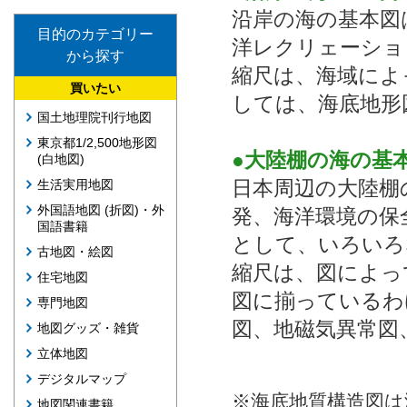
沿岸の海の基本図
目的のカテゴリー
洋レクリェーショ
から探す
縮尺は、海域によっ
買いたい
しては、海底地形
国土地理院刊行地図
東京都1/2,500地形図
●大陸棚の海の基
(白地図)
日本周辺の大陸棚
生活実用地図
外国語地図 (折図)・外
発、海洋環境の保
国語書籍
として、いろいろ
古地図・絵図
縮尺は、図によって1
住宅地図
図に揃っているわ
専門地図
図、地磁気異常図
地図グッズ・雑貨
立体地図
デジタルマップ
※海底地質構造図は
地図関連書籍