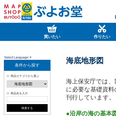
買いたい
作りたい
Select Language
▼
海底地形図
条件から探す
商品カテゴリから選ぶ
海上保安庁では、
に必要な基礎資料
商品名を入力
刊行しています。
●沿岸の海の基本