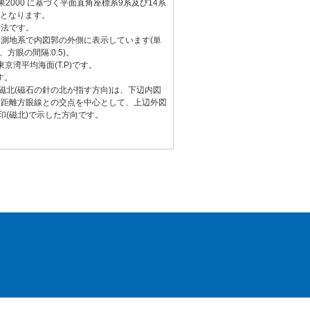
2000 に基づく平面直角座標系9系及び14系
)となります。
図法です。
測地系で内図郭の外側に表示しています(単
、方眼の間隔:0.5)。
京湾平均海面(T.P)です。
す。
と磁北(磁石の針の北が指す方向)は、下辺内図
る距離方眼線との交点を中心として、上辺外図
印(磁北)で示した方向です。