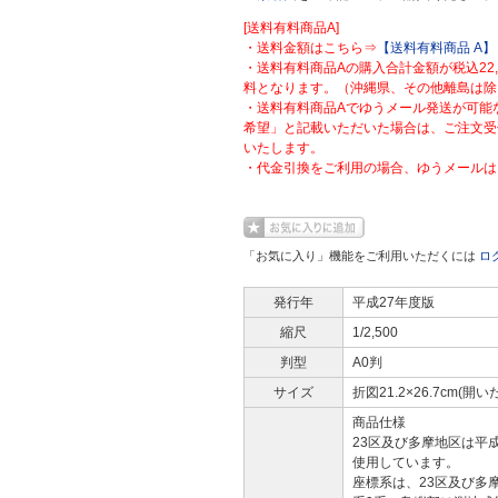
[送料有料商品A]
・送料金額はこちら⇒
【送料有料商品 A】
・送料有料商品Aの購入合計金額が税込22
料となります。（沖縄県、その他離島は除
・送料有料商品Aでゆうメール発送が可能
希望」と記載いただいた場合は、ご注文受
いたします。
・代金引換をご利用の場合、ゆうメールは
「お気に入り」機能をご利用いただくには
ロ
発行年
平成27年度版
縮尺
1/2,500
判型
A0判
サイズ
折図21.2×26.7cm(開い
商品仕様
23区及び多摩地区は平
使用しています。
座標系は、23区及び多