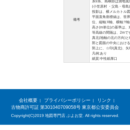
系9系、島嶼部は測地成果
(小笠原村 ・父島・母島
投影は、横メルカトル
平面直角座標値は、世界
備考
位、縦軸:X軸、横軸:Y軸
高さ(m単位)の基準は、東
等高線の間隔は、2mで
真北(地軸の北の方向)
郭と図面の中央におけ
郭上に、☆印(真北)、矢
凡例:あり
紙質:中性紙厚口
会社概要
プライバシーポリシー
リンク
古物商許可証 第301040709058号 東京都公安委員会
Copyright(C)2019 地図専門店 ぶよお堂. All rights reserved.