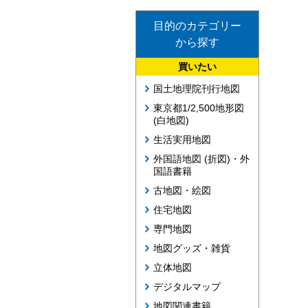
目的のカテゴリー
から探す
買いたい
国土地理院刊行地図
東京都1/2,500地形図
(白地図)
生活実用地図
外国語地図 (折図)・外
国語書籍
古地図・絵図
住宅地図
専門地図
地図グッズ・雑貨
立体地図
デジタルマップ
地図関連書籍