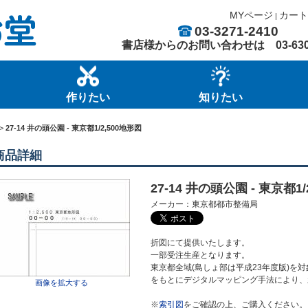
MYページ
カート
|
03-3271-2410
書店様からのお問い合わせは
03-63
作りたい
知りたい
>
27-14 井の頭公園 - 東京都1/2,500地形図
商品詳細
27-14 井の頭公園 - 東京都1/2
メーカー：東京都都市整備局
折図にて提供いたします。
一部受注生産となります。
東京都全域(島しょ部は平成23年度版)を対象
をもとにデジタルマッピング手法により、
画像を拡大する
※
索引図
をご確認の上、ご購入ください。