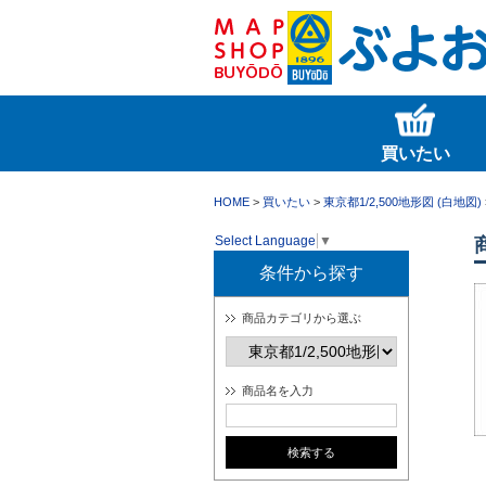
買いたい
HOME
>
買いたい
>
東京都1/2,500地形図 (白地図)
Select Language
▼
条件から探す
商品カテゴリから選ぶ
商品名を入力