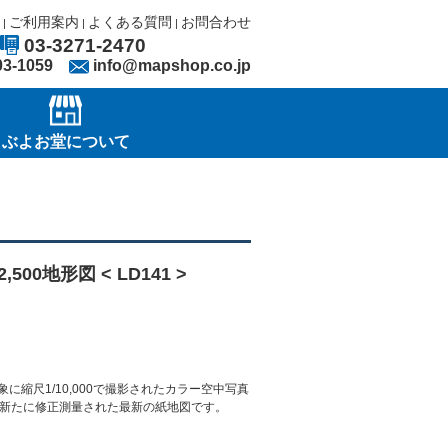
ご利用案内
よくある質問
お問合わせ
|
|
|
03-3271-2470
03-1059
info@mapshop.co.jp
ぶよお堂について
,500地形図 < LD141 >
に縮尺1/10,000で撮影されたカラー空中写真
新たに修正測量された最新の紙地図です。