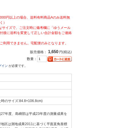
,000円以上の場合、送料有料商品Aのみ送料無
く）
なサイズで、ご注文時に備考欄に「ゆうメール
付後に送料を変更して正しい合計金額をご連絡
ご利用できません。宅配便のみとなります。
1,650
販売価格：
円(税込)
数量：
グイン
が必要です。
た時のサイズ:84.8×106.8cm)
成27年度、島嶼部は平成23年度の測量成果を
摩地区は測地成果2011に基づく平面直角座標