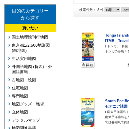
検索件数： 8 件
目的のカテゴリー
から探す
買いたい
Tonga Isl
国土地理院刊行地図
ITMB Travel
東京都1/2,500地形図
( トンガ ) 折
(白地図)
トンガの各島々
生活実用地図
外国語地図 (折図)・外
国語書籍
古地図・絵図
住宅地図
専門地図
South Pacif
地図グッズ・雑貨
セアニア諸国 Ne
立体地図
( 南太平洋諸島
南太平洋諸島を
デジタルマップ
ては各縮尺で両
地図関連書籍