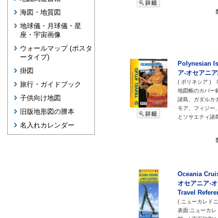
海図・地質図
地球儀・月球儀・星
座・宇宙画像
ウォールマップ (ポスタ
ータイプ)
Polynesian 
掛図
ア-オセアニア
( ポリネシア 
旅行・ガイドブック
地図帳のカバー
子供向け地図
諸島、ガダルカ
モア、フィジー
旧版地形図の謄本
とソサエティ諸
名入れカレンダー
Oceania Crui
オセアニア-オ
Travel Refe
( ニューカレド
表面:ニューカレ