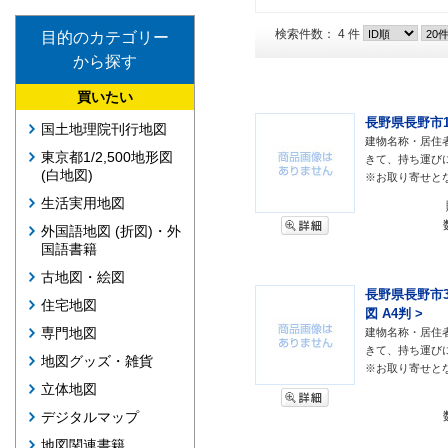
検索件数： 4 件
目的のカテゴリー
から探す
買いたい
長野県長野市1(
国土地理院刊行地図
建物名称・居住
東京都1/2,500地形図
きて、持ち運び
(白地図)
※お取り寄せと
生活実用地図
外国語地図 (折図)・外
国語書籍
古地図・絵図
長野県長野市3
住宅地図
図 A4判 >
専門地図
建物名称・居住
きて、持ち運び
地図グッズ・雑貨
※お取り寄せと
立体地図
デジタルマップ
地図関連書籍