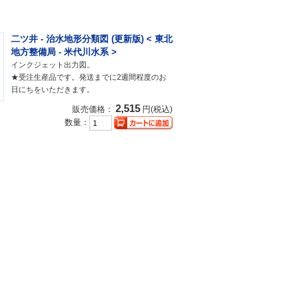
二ツ井 - 治水地形分類図 (更新版) < 東北
地方整備局 - 米代川水系 >
インクジェット出力図。
★受注生産品です。発送までに2週間程度のお
日にちをいただきます。
2,515
販売価格：
円(税込)
数量：