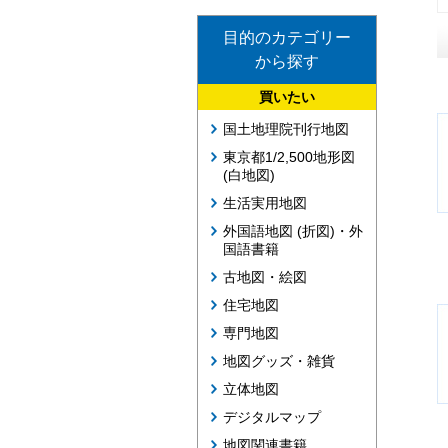
目的のカテゴリー
から探す
買いたい
国土地理院刊行地図
東京都1/2,500地形図
(白地図)
生活実用地図
外国語地図 (折図)・外
国語書籍
古地図・絵図
住宅地図
専門地図
地図グッズ・雑貨
立体地図
デジタルマップ
地図関連書籍