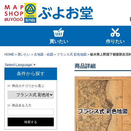
買いたい
作りたい
HOME
>
買いたい
>
古地図・絵図
>
フランス式 彩色地図
>
栃木県上野国下都賀郡友沼
Select Language
▼
商品詳細
条件から探す
商品カテゴリから選ぶ
商品名を入力