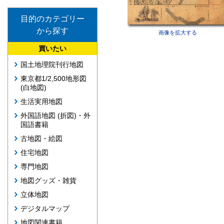
目的のカテゴリー
から探す
画像を拡大する
買いたい
国土地理院刊行地図
東京都1/2,500地形図
(白地図)
生活実用地図
外国語地図 (折図)・外
国語書籍
古地図・絵図
住宅地図
専門地図
地図グッズ・雑貨
立体地図
デジタルマップ
地図関連書籍