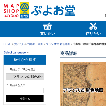
買いたい
作りたい
HOME
>
買いたい
>
古地図・絵図
>
フランス式 彩色地図
>
千葉県下総国千葉郡黒砂村
Select Language
▼
商品詳細
条件から探す
商品カテゴリから選ぶ
商品名を入力