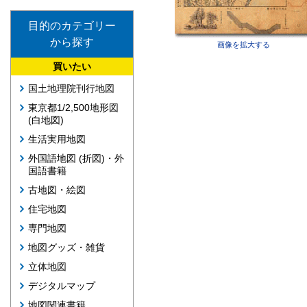
目的のカテゴリー
から探す
画像を拡大する
買いたい
国土地理院刊行地図
東京都1/2,500地形図
(白地図)
生活実用地図
外国語地図 (折図)・外
国語書籍
古地図・絵図
住宅地図
専門地図
地図グッズ・雑貨
立体地図
デジタルマップ
地図関連書籍