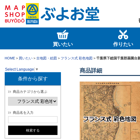
買いたい
作りたい
HOME
>
買いたい
>
古地図・絵図
>
フランス式 彩色地図
>
千葉県下総国千葉郡薬園台
Select Language
▼
商品詳細
条件から探す
商品カテゴリから選ぶ
商品名を入力