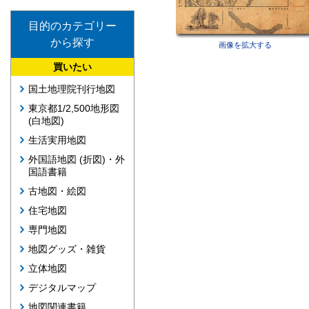
目的のカテゴリー
から探す
画像を拡大する
買いたい
国土地理院刊行地図
東京都1/2,500地形図
(白地図)
生活実用地図
外国語地図 (折図)・外
国語書籍
古地図・絵図
住宅地図
専門地図
地図グッズ・雑貨
立体地図
デジタルマップ
地図関連書籍