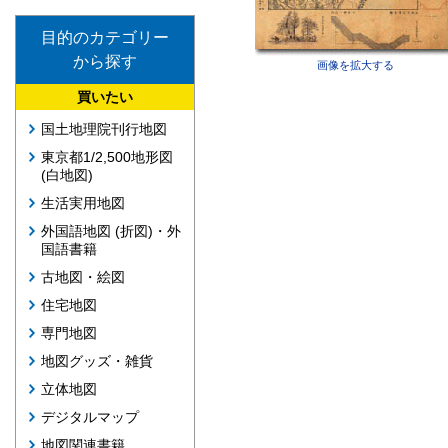
目的のカテゴリー
から探す
画像を拡大する
買いたい
国土地理院刊行地図
東京都1/2,500地形図
(白地図)
生活実用地図
外国語地図 (折図)・外
国語書籍
古地図・絵図
住宅地図
専門地図
地図グッズ・雑貨
立体地図
デジタルマップ
地図関連書籍