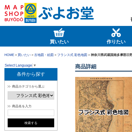
買いたい
作りたい
HOME
>
買いたい
>
古地図・絵図
>
フランス式 彩色地図
>
神奈川県武蔵国南多摩郡日
Select Language
▼
商品詳細
条件から探す
商品カテゴリから選ぶ
商品名を入力