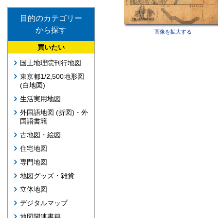
目的のカテゴリー
から探す
画像を拡大する
買いたい
国土地理院刊行地図
東京都1/2,500地形図
(白地図)
生活実用地図
外国語地図 (折図)・外
国語書籍
古地図・絵図
住宅地図
専門地図
地図グッズ・雑貨
立体地図
デジタルマップ
地図関連書籍