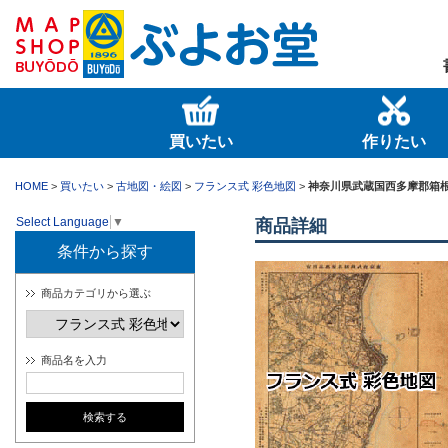
買いたい
作りたい
HOME
>
買いたい
>
古地図・絵図
>
フランス式 彩色地図
>
神奈川県武蔵国西多摩郡箱
Select Language
▼
商品詳細
条件から探す
商品カテゴリから選ぶ
商品名を入力