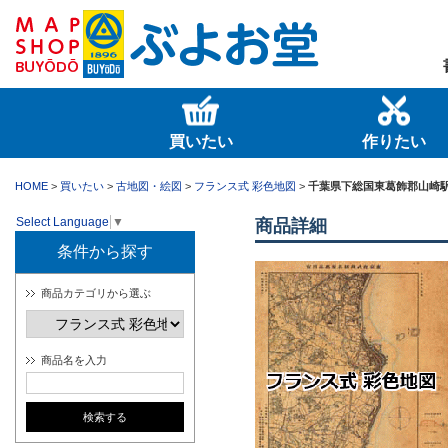
買いたい
作りたい
HOME
>
買いたい
>
古地図・絵図
>
フランス式 彩色地図
>
千葉県下総国東葛飾郡山崎
Select Language
▼
商品詳細
条件から探す
商品カテゴリから選ぶ
商品名を入力