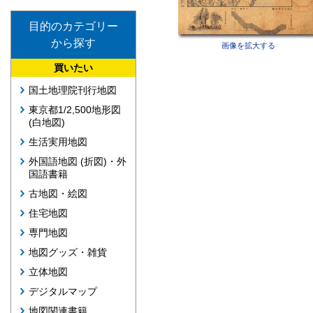
目的のカテゴリー
から探す
画像を拡大する
買いたい
国土地理院刊行地図
東京都1/2,500地形図
(白地図)
生活実用地図
外国語地図 (折図)・外
国語書籍
古地図・絵図
住宅地図
専門地図
地図グッズ・雑貨
立体地図
デジタルマップ
地図関連書籍