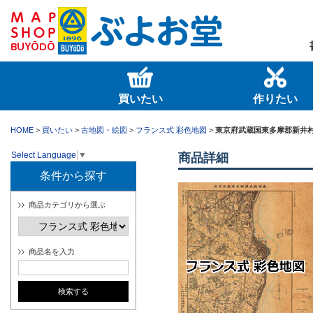
買いたい
作りたい
HOME
>
買いたい
>
古地図・絵図
>
フランス式 彩色地図
>
東京府武蔵国東多摩郡新井
Select Language
▼
商品詳細
条件から探す
商品カテゴリから選ぶ
商品名を入力