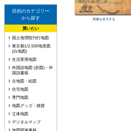
目的のカテゴリー
から探す
画像を拡大する
買いたい
国土地理院刊行地図
東京都1/2,500地形図
(白地図)
生活実用地図
外国語地図 (折図)・外
国語書籍
古地図・絵図
住宅地図
専門地図
地図グッズ・雑貨
立体地図
デジタルマップ
地図関連書籍