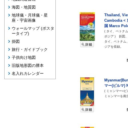
海図・地質図
Thailand, Vi
地球儀・月球儀・星
座・宇宙画像
Cambodia
国 Marco P
ウォールマップ (ポスタ
( タイ、ベトナ
ータイプ)
ボジア ) 折図
掛図
タイ、ベトナム
ジアを収録。
旅行・ガイドブック
子供向け地図
旧版地形図の謄本
名入れカレンダー
Myanmar(B
マー(ビルマ) N
( ミャンマー<
ミャンマーを南北