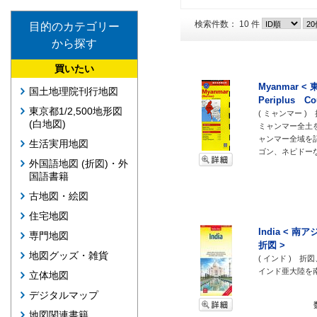
検索件数： 10 件
目的のカテゴリー
から探す
買いたい
Myanmar 
国土地理院刊行地図
Periplus Co
東京都1/2,500地形図
( ミャンマー 
(白地図)
ミャンマー全土を
ャンマー全域を
生活実用地図
ゴン、ネピドー
外国語地図 (折図)・外
国語書籍
古地図・絵図
住宅地図
India < 南
専門地図
折図 >
地図グッズ・雑貨
( インド ) 折
インド亜大陸を南
立体地図
デジタルマップ
地図関連書籍