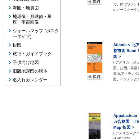
で、南はワシン
海図・地質図
のノーフォーク
地球儀・月球儀・星
座・宇宙画像
ウォールマップ (ポスタ
ータイプ)
Atlanta 
掛図
都市図 Rand M
旅行・ガイドブック
図 >
子供向け地図
( アメリカ = 
図、折図、英語
旧版地形図の謄本
表面:アトランタ
図、インデックス
名入れカレンダー
Appalachia
カ合衆国 ITMB 
Map 折図 >
( アメリカ = 
外国語表記