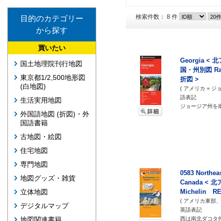
検索件数： 8 件
目的のカテゴリー
から探す
買いたい
Georgia 
国土地理院刊行地図
国・州別図 Rand
東京都1/2,500地形図
折図 >
(白地図)
( アメリカ = 
語表記
生活実用地図
ジョージア州を南
外国語地図 (折図)・外
国語書籍
古地図・絵図
住宅地図
専門地図
0583 Northea
地図グッズ・雑貨
Canada 
Michelin R
立体地図
( アメリカ東部
デジタルマップ
英語表記
西は南北ダコタ
地図関連書籍