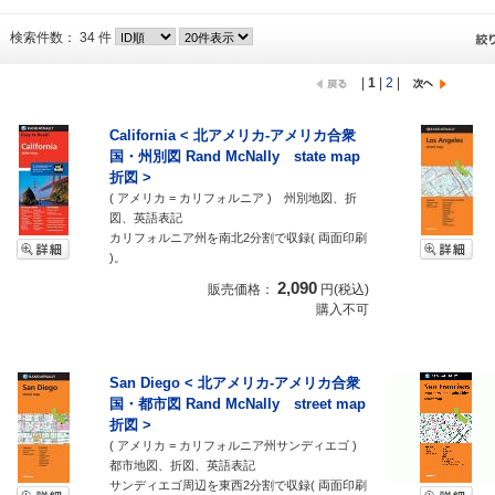
検索件数： 34 件
|
1
|
2
|
California < 北アメリカ-アメリカ合衆
国・州別図 Rand McNally state map
折図 >
( アメリカ = カリフォルニア ) 州別地図、折
図、英語表記
カリフォルニア州を南北2分割で収録( 両面印刷
)。
2,090
販売価格：
円(税込)
購入不可
San Diego < 北アメリカ-アメリカ合衆
国・都市図 Rand McNally street map
折図 >
( アメリカ = カリフォルニア州サンディエゴ )
都市地図、折図、英語表記
サンディエゴ周辺を東西2分割で収録( 両面印刷