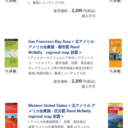
)。裏面にインデックス付。
2,200
販売価格：
円(税込)
購入不可
San Francisco Bay Area < 北アメリカ-
アメリカ合衆国・都市図 Rand
McNally regional map 折図 >
( アメリカ = カリフォルニア州サンフランシス
コ・ベイエリア ) 都市地図、折図、英語表記
サンフランシスコ湾の湾岸地域を南北2分割で
収録( 両面印刷 )。裏面にインデックス付。
2,200
販売価格：
円(税込)
購入不可
Western United States < 北アメリカ-ア
メリカ合衆国・区分図 Rand McNally
regional map 折図 >
( アメリカ合衆国西部 ) 折図、英語表記
表面:アメリカ合衆国西部。裏面:ロサンゼル