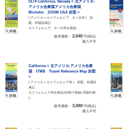
0174 California, Nevada < 北アメリカ-
アメリカ合衆国アメリカ合衆国
Michelin ZOOM USA 折図 >
( アメリカ = カリフォルニア、ネバダ州 ) 折
図、外国語表記
カリフォルニア、ネバダ州を収録。
2,640
販売価格：
円(税込)
購入不可
California < 北アメリカ-アメリカ合衆
国 ITMB Travel Reference Map 折図
>
( アメリカ = カリフォルニア州 ) 折図、外国語
表記
カリフォルニア州を南北2分割で収録( 両面印刷
)。
3,080
販売価格：
円(税込)
購入不可