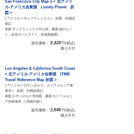
San Francisco City Map 1 < 北アメリ
カ-アメリカ合衆国 Lonely Planet 折
図 >
( アメリカ = サンフランシスコ ) 折図、外国語
表記
表面:サンフランシスコ中心部。裏面:旅のヒン
ト、必見のハイライト、鉄道路線図。
2,420
販売価格：
円(税込)
購入不可
Los Angeles & California South Coast
< 北アメリカ-アメリカ合衆国 ITMB
Travel Reference Map 折図 >
( アメリカ = ロサンゼルス、カリフォルニア南
海岸 ) 折図、外国語表記
表面:ロサンゼルス市街図。裏面:カリフォルニ
ア州南海岸。( 両面印刷 )
2,640
販売価格：
円(税込)
購入不可