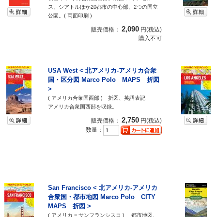
ス、シアトルほか20都市の中心部、2つの国立
公園。( 両面印刷 )
2,090
販売価格：
円(税込)
購入不可
USA West < 北アメリカ-アメリカ合衆
国・区分図 Marco Polo MAPS 折図
>
( アメリカ合衆国西部 ) 折図、英語表記
アメリカ合衆国西部を収録。
2,750
販売価格：
円(税込)
数量：
San Francisco < 北アメリカ-アメリカ
合衆国・都市地図 Marco Polo CITY
MAPS 折図 >
( アメリカ = サンフランシスコ ) 都市地図、