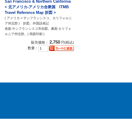
San Francisco & Northern California
< 北アメリカ-アメリカ合衆国 ITMB
Travel Reference Map 折図 >
( アメリカ = サンフランシスコ、カリフォルニ
ア州北部 ) 折図、外国語表記
表面:サンフランシスコ市街図。裏面:カリフォ
ルニア州北部。( 両面印刷 )
2,750
販売価格：
円(税込)
数量：