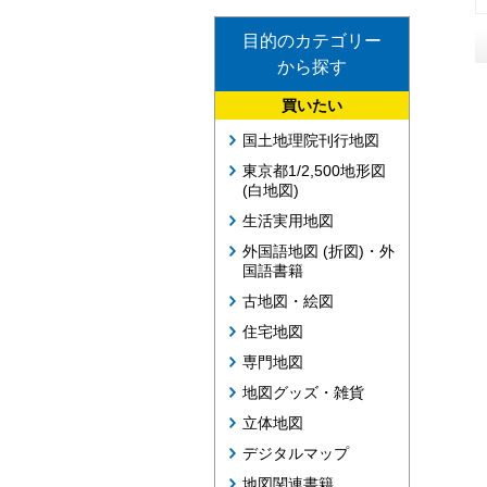
目的のカテゴリー
から探す
買いたい
国土地理院刊行地図
東京都1/2,500地形図
(白地図)
生活実用地図
外国語地図 (折図)・外
国語書籍
古地図・絵図
住宅地図
専門地図
地図グッズ・雑貨
立体地図
デジタルマップ
地図関連書籍