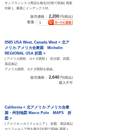
サンフランシスコ周辺を南北2分割で収録( 両面
印刷 )。裏面にインデックス付。
2,200
販売価格：
円(税込)
数量：
0585 USA West, Canada West < 北ア
メリカ-アメリカ合衆国 Michelin
REGIONAL USA 折図 >
( アメリカ西部、カナダ西部 ) 区分図、折図、
英語表記
アメリカ西部、カナダ西部を収録。
2,640
販売価格：
円(税込)
購入不可
California < 北アメリカ-アメリカ合衆
国・州別地図 Marco Polo MAPS 折
図 >
( アメリカ = カリフォルニア ) 折図、英語表記
カリフォルニア州を南北2分割で収録( 両面 )。