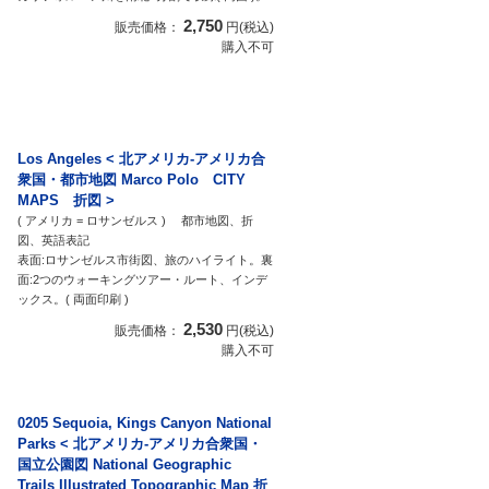
2,750
販売価格：
円(税込)
購入不可
Los Angeles < 北アメリカ-アメリカ合
衆国・都市地図 Marco Polo CITY
MAPS 折図 >
( アメリカ = ロサンゼルス ) 都市地図、折
図、英語表記
表面:ロサンゼルス市街図、旅のハイライト。裏
面:2つのウォーキングツアー・ルート、インデ
ックス。( 両面印刷 )
2,530
販売価格：
円(税込)
購入不可
0205 Sequoia, Kings Canyon National
Parks < 北アメリカ-アメリカ合衆国・
国立公園図 National Geographic
Trails Illustrated Topographic Map 折