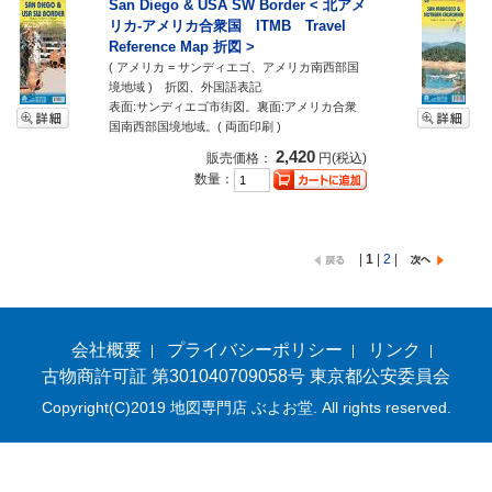
San Diego & USA SW Border < 北アメ
リカ-アメリカ合衆国 ITMB Travel
Reference Map 折図 >
( アメリカ = サンディエゴ、アメリカ南西部国
境地域 ) 折図、外国語表記
表面:サンディエゴ市街図。裏面:アメリカ合衆
国南西部国境地域。( 両面印刷 )
2,420
販売価格：
円(税込)
数量：
|
1
|
2
|
会社概要
プライバシーポリシー
リンク
古物商許可証 第301040709058号 東京都公安委員会
Copyright(C)2019 地図専門店 ぶよお堂. All rights reserved.