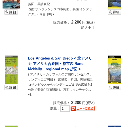
折図、英語表記
表面:サンフランシスコ市街図。裏面:インデッ
クス。( 両面印刷 )
2,200
販売価格：
円(税込)
購入不可
Los Angeles & San Diego < 北アメリ
カ-アメリカ合衆国・都市図 Rand
McNally regional map 折図 >
( アメリカ = カリフォルニア州ロサンゼルス、
サンディエゴ周辺 ) 広域図、折図、英語表記
ロサンゼルスからサンディエゴまでの広域を2
分割で収録( 両面印刷 )。裏面にインデックス
付。
2,200
販売価格：
円(税込)
数量：