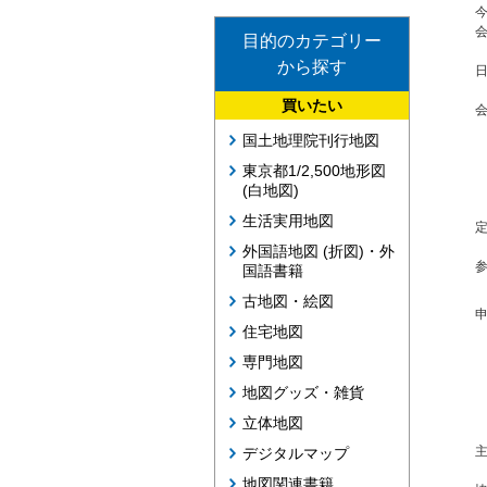
目的のカテゴリー
から探す
日
買いたい
会
国土地理院刊行地図
東京都1/2,500地形図
(白地図)
生活実用地図
定
外国語地図 (折図)・外
参
国語書籍
古地図・絵図
申
住宅地図
専門地図
地図グッズ・雑貨
立体地図
主
デジタルマップ
地図関連書籍