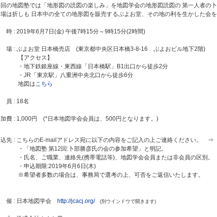
今回の地図塾では「地形図の読図の楽しみ」を地図学会の地形図読図の 第一人者の卜
会場は折しも 日本中の全ての地形図を販売するぶよお堂、その地の利を生かした会
 時 : 2019年6月7日(金) 午後7時15分～9時15分(2時間)
 場 : ぶよお堂 日本橋売店 (東京都中央区日本橋3-8-16 ぶよおビル地下2階)
【アクセス】
・地下鉄銀座線・東西線「日本橋駅」B1出口から徒歩2分
・JR「東京駅」八重洲中央北口から徒歩6分
地図は
こちら
 員 : 18名
加費 : 1,000円 (*日本地図学会会員は、500円となります。)
込先 : こちらのE-mailアドレス宛に以下の内容をご記入の上ご連絡ください。 
・「地図塾 第12回:卜部勝彦氏の会の参加希望」と明記。
・氏名、ご職業、連絡先(携帯電話等)、地図学会会員または非会員の区別。
・申込期限:2019年6月6日(木)
※希望者多数の場合は、事務局で選考の上、可否をご返信いたします。
 催 : 日本地図学会
http://jcacj.org/
(別ウインドウで開きます)