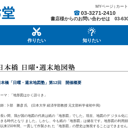
MYページ
カート
|
03-3271-2410
書店様からのお問い合わせは
03-63
作りたい
知りたい
日本橋「日曜・週末地図塾」第12回 開催概要
ーマ : 「地形図はかく語りき」
師 : 卜部 勝彦 氏 (日本大学 経済学部教授 元文部科学省初中局)
長い間、我が国の地図の代表は紙の「地形図」でした。現在、地図のデ ジタル化に
できる時代となリ ました。しかし、今も紙の「地形図」は健在です。地形図の利用頻
治以来150年間、一貫して作製され た「地形図」の歴史は無視することはできません