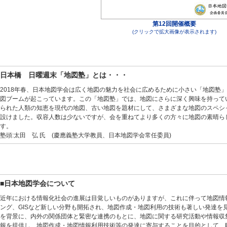
第12回開催概要
(クリックで拡大画像が表示されます)
日本橋 日曜週末「地図塾」とは・・・
2018年春、日本地図学会は広く地図の魅力を社会に広めるために小さい「地図塾
図ブームが起こっています。この「地図塾」では、地図にさらに深く興味を持って
られた人類の知恵を現代の地図、古い地図を題材にして、さまざまな地図のスペシ
設けました。収容人数は少ないですが、会を重ねてより多くの方々に地図の素晴ら
す。
塾頭:太田 弘 氏 (慶應義塾大学教員、日本地図学会常任委員)
■日本地図学会について
近年における情報化社会の進展は目覚しいものがありますが、これに伴って地図情
ング、GISなど新しい分野も開拓され、地図作成・地図利用の技術も著しい発達を
を背景に、内外の関係団体と緊密な連携のもとに、地図に関する研究活動や情報収
報を提供し、地図作成・地図情報利用技術等の発達に寄与することを目的として、昭和3