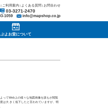
ご利用案内
よくある質問
お問合わせ
|
|
|
03-3271-2470
03-1059
info@mapshop.co.jp
ぶよお堂について
よってWeb上の様々な地図画像を誰もが閲覧
度は大 きく低下したと言われていますが、明
。