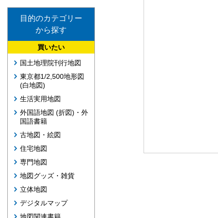
目的のカテゴリー
から探す
買いたい
国土地理院刊行地図
東京都1/2,500地形図
(白地図)
生活実用地図
外国語地図 (折図)・外
国語書籍
古地図・絵図
住宅地図
専門地図
地図グッズ・雑貨
立体地図
デジタルマップ
地図関連書籍