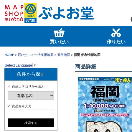
買いたい
作りたい
HOME
>
買いたい
>
生活実用地図
>
道路地図
>
福岡 便利情報地図
Select Language
▼
商品詳細
条件から探す
商品カテゴリから選ぶ
商品名を入力