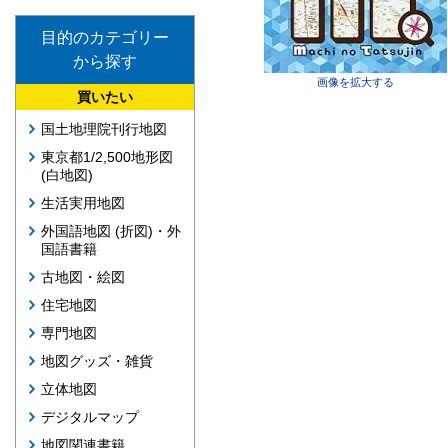
目的のカテゴリー
から探す
画像を拡大する
買いたい
国土地理院刊行地図
東京都1/2,500地形図
(白地図)
生活実用地図
外国語地図 (折図)・外
国語書籍
古地図・絵図
住宅地図
専門地図
地図グッズ・雑貨
立体地図
デジタルマップ
地図関連書籍