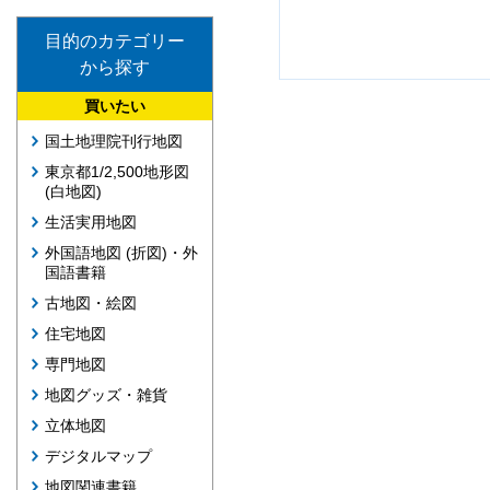
目的のカテゴリー
から探す
買いたい
国土地理院刊行地図
東京都1/2,500地形図
(白地図)
生活実用地図
外国語地図 (折図)・外
国語書籍
古地図・絵図
住宅地図
専門地図
地図グッズ・雑貨
立体地図
デジタルマップ
地図関連書籍