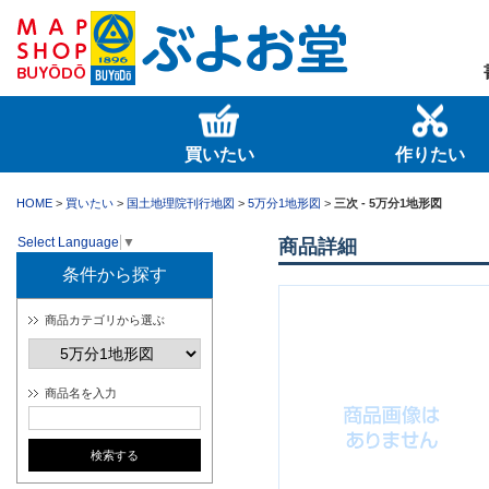
買いたい
作りたい
HOME
>
買いたい
>
国土地理院刊行地図
>
5万分1地形図
>
三次 - 5万分1地形図
Select Language
▼
商品詳細
条件から探す
商品カテゴリから選ぶ
商品名を入力