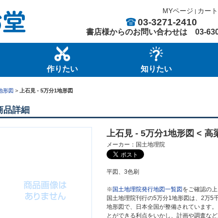
MYページ
カート
|
03-3271-2410
書店様からのお問い合わせは
03-63
作りたい
知りたい
地形図
>
上石見 - 5万分1地形図
商品詳細
上石見 - 5万分1地形図 < 高梁
メーカー：国土地理院
平図、3色刷
※
国土地理院発行地図一覧図
をご確認の上
国土地理院刊行の5万分1地形図は、2万5
地形図で、日本全国が整備されています。
とができる利点をいかし、計画や調査など