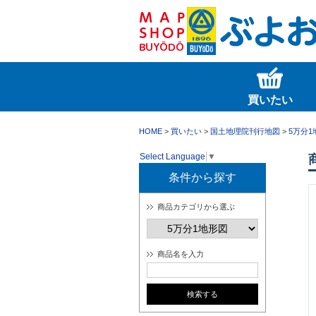
買いたい
HOME
>
買いたい
>
国土地理院刊行地図
>
5万分1
Select Language
▼
条件から探す
商品カテゴリから選ぶ
商品名を入力