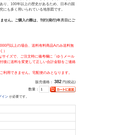
あり、100年以上の歴史があるため、日本の国
究にも多く用いられている地形図です。
ません。ご購入の際は、刊行(発行)年月日にご
,000円以上の場合、送料有料商品Aのみ送料無
く）
なサイズで、ご注文時に備考欄に「ゆうメール
付後に送料を変更して正しい合計金額をご連絡
ご利用できません。宅配便のみとなります。
382
販売価格：
円(税込)
数量：
グイン
が必要です。