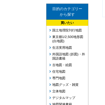
目的のカテゴリー
から探す
買いたい
国土地理院刊行地図
東京都1/2,500地形図
(白地図)
生活実用地図
外国語地図 (折図)・外
国語書籍
古地図・絵図
住宅地図
専門地図
地図グッズ・雑貨
立体地図
デジタルマップ
地図関連書籍