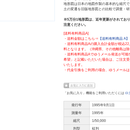
地形図は日本の地図作製の基本的な縮尺で
土の変遷を旧版地形図との比較で調査・研
※5万分1地形図は、近年更新がされており
注意ください。
[送料有料商品A]
・送料金額はこちら⇒
【送料有料商品 A】
・送料有料商品Aの購入合計金額が税込22
料となります。（沖縄県、その他離島は除
・送料有料商品Aでゆうメール発送が可能
希望」と記載いただいた場合は、ご注文受
いたします。
・代金引換をご利用の場合、ゆうメールは
「お気に入り」機能をご利用いただくには
ロ
発行年
1995年9月1日
測量年
1995年
縮尺
1/50,000
判型
柾判