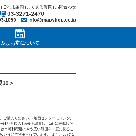
ご利用案内
よくある質問
お問合わせ
|
|
|
03-3271-2470
03-1059
info@mapshop.co.jp
ぶよお堂について
10 >
、ご購入ください。(地図センターにリンク)
千分1地形図の4面分を編集し、1面に表現した
 数市町村程度のやや広い範囲を一度に見るこ
広い分野で利用されています。 また、5万分1