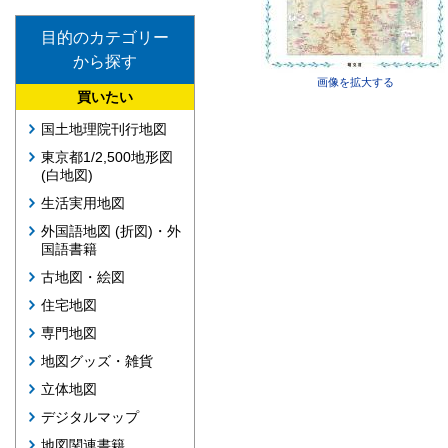
目的のカテゴリー
から探す
画像を拡大する
買いたい
国土地理院刊行地図
東京都1/2,500地形図
(白地図)
生活実用地図
外国語地図 (折図)・外
国語書籍
古地図・絵図
住宅地図
専門地図
地図グッズ・雑貨
立体地図
デジタルマップ
地図関連書籍