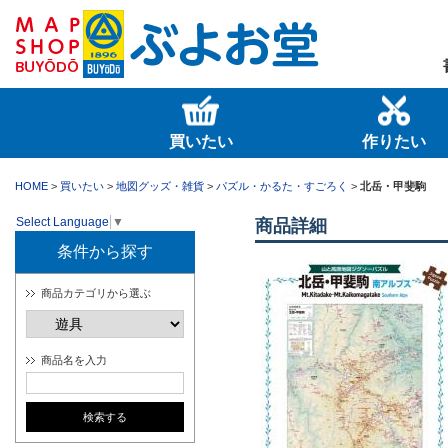
買いたい
作りたい
HOME
>
買いたい
>
地図グッズ・雑貨
>
パズル・かるた・すごろく
>
北岳・甲斐駒
Select Language
▼
商品詳細
条件から探す
商品カテゴリから選ぶ
商品名を入力