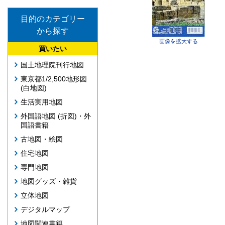
目的のカテゴリー
から探す
画像を拡大する
買いたい
国土地理院刊行地図
東京都1/2,500地形図
(白地図)
生活実用地図
外国語地図 (折図)・外
国語書籍
古地図・絵図
住宅地図
専門地図
地図グッズ・雑貨
立体地図
デジタルマップ
地図関連書籍