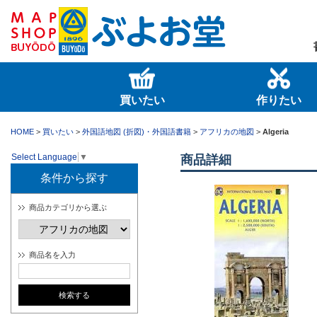
買いたい
作りたい
HOME
>
買いたい
>
外国語地図 (折図)・外国語書籍
>
アフリカの地図
>
Algeria
Select Language
▼
商品詳細
条件から探す
商品カテゴリから選ぶ
商品名を入力