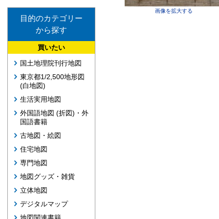
画像を拡大する
目的のカテゴリー
から探す
買いたい
国土地理院刊行地図
東京都1/2,500地形図
(白地図)
生活実用地図
外国語地図 (折図)・外
国語書籍
古地図・絵図
住宅地図
専門地図
地図グッズ・雑貨
立体地図
デジタルマップ
地図関連書籍