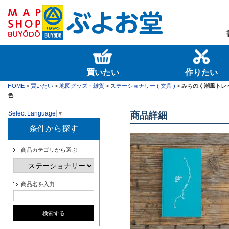
買いたい
作りたい
HOME
>
買いたい
>
地図グッズ・雑貨
>
ステーショナリー ( 文具 )
>
みちのく潮風トレ
色
Select Language
▼
商品詳細
条件から探す
商品カテゴリから選ぶ
商品名を入力