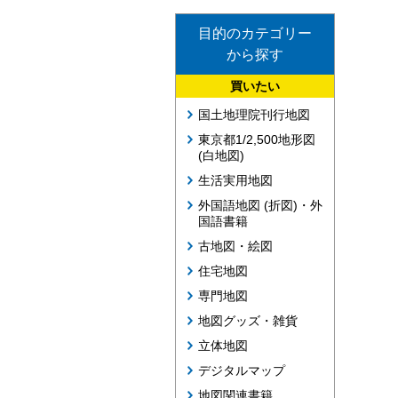
目的のカテゴリー
から探す
買いたい
国土地理院刊行地図
東京都1/2,500地形図
(白地図)
生活実用地図
外国語地図 (折図)・外
国語書籍
古地図・絵図
住宅地図
専門地図
地図グッズ・雑貨
立体地図
デジタルマップ
地図関連書籍