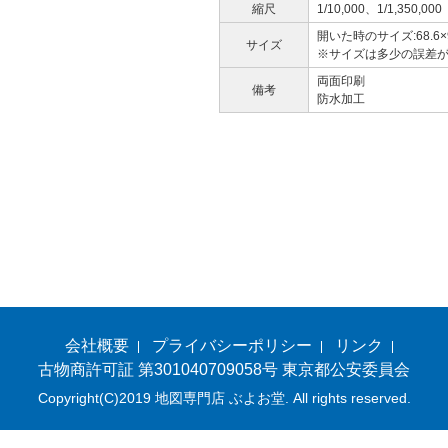
縮尺
1/10,000、1/1,350,000
開いた時のサイズ:68.6×9
サイズ
※サイズは多少の誤差
両面印刷
備考
防水加工
会社概要
プライバシーポリシー
リンク
古物商許可証 第301040709058号 東京都公安委員会
Copyright(C)2019 地図専門店 ぶよお堂. All rights reserved.