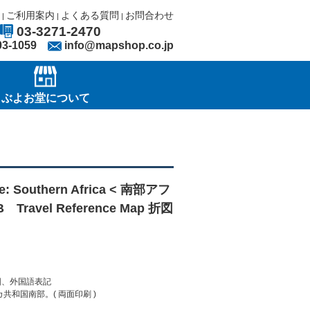
ご利用案内
よくある質問
お問合わせ
|
|
|
03-3271-2470
03-1059
info@mapshop.co.jp
ぶよお堂について
e: Southern Africa < 南部アフ
avel Reference Map 折図
折図、外国語表記
共和国南部。( 両面印刷 )