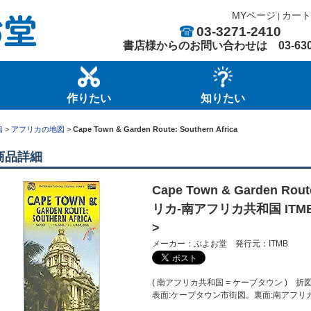
MYページ
カート
|
03-3271-2410
書店様からのお問い合わせは
03-63
作りたい
知りたい
籍
>
アフリカの地図
>
Cape Town & Garden Route: Southern Africa
商品詳細
Cape Town & Garden Rout
リカ-南アフリカ共和国 ITMB Tr
>
メーカー：ぶよお堂 発行元：ITMB
( 南アフリカ共和国 = ケープタウン ) 
表面:ケープタウン市街図。裏面:南アフリカ