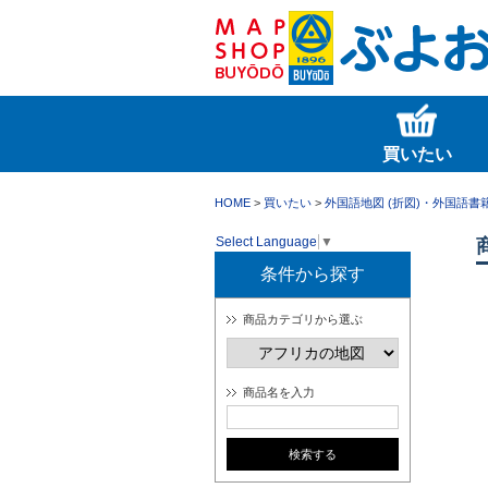
買いたい
HOME
>
買いたい
>
外国語地図 (折図)・外国語書
Select Language
▼
条件から探す
商品カテゴリから選ぶ
商品名を入力