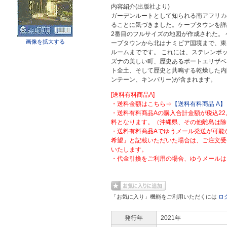
内容紹介(出版社より)
ガーデンルートとして知られる南アフリカ
ることに気づきました。ケープタウンを詳
2番目のフルサイズの地図が作成された。 
画像を拡大する
ープタウンから北はナミビア国境まで、東
ルームまでです。 これには、ステレンボ
ズナの美しい町、歴史あるポートエリザベ
ト全土、そして歴史と共鳴する乾燥した内
ンテーン、キンバリー)が含まれます。
[送料有料商品A]
・送料金額はこちら⇒
【送料有料商品 A】
・送料有料商品Aの購入合計金額が税込22
料となります。（沖縄県、その他離島は除
・送料有料商品Aでゆうメール発送が可能
希望」と記載いただいた場合は、ご注文受
いたします。
・代金引換をご利用の場合、ゆうメールは
「お気に入り」機能をご利用いただくには
ロ
発行年
2021年