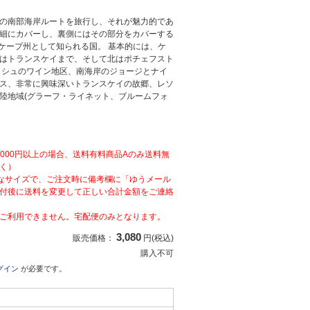
の南部海岸ルートを旅行し、それが魅力的であ
細にカバーし、裏側にはその部分をカバーする
ケープ州として知られる国。 基本的には、ケ
はトランスケイまで、そして北はポチェフスト
ッシュのワイン地区、南海岸のジョージとナイ
ス、非常に興味深いトランスケイの故郷、レソ
陸地域(グラーフ・ライネット、ブルームフォ
,000円以上の場合、送料有料商品Aのみ送料無
く）
なサイズで、ご注文時に備考欄に「ゆうメール
付後に送料を変更して正しい合計金額をご連絡
ご利用できません。宅配便のみとなります。
3,080
販売価格：
円(税込)
購入不可
グイン
が必要です。