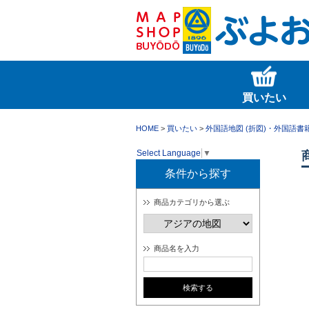
買いたい
HOME
>
買いたい
>
外国語地図 (折図)・外国語書
Select Language
▼
条件から探す
商品カテゴリから選ぶ
商品名を入力