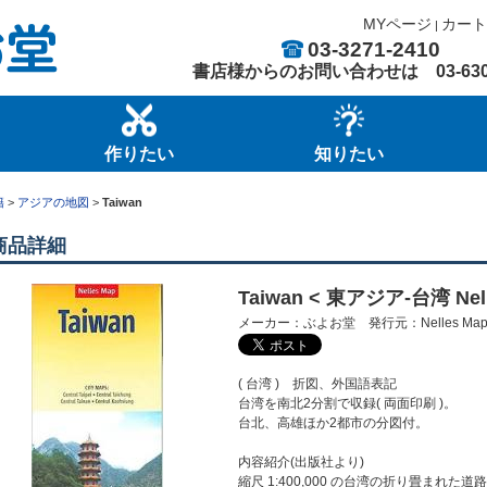
MYページ
カート
|
03-3271-2410
書店様からのお問い合わせは
03-63
作りたい
知りたい
籍
>
アジアの地図
>
Taiwan
商品詳細
Taiwan < 東アジア-台湾 Nel
メーカー：ぶよお堂 発行元：Nelles M
( 台湾 ) 折図、外国語表記
台湾を南北2分割で収録( 両面印刷 )。
台北、高雄ほか2都市の分図付。
内容紹介(出版社より)
縮尺 1:400,000 の台湾の折り畳ま