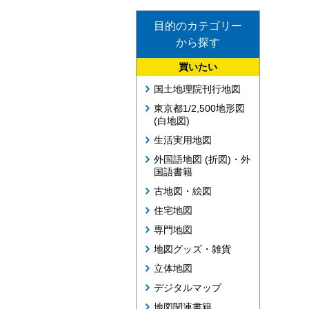
目的のカテゴリー
から探す
買いたい
国土地理院刊行地図
東京都1/2,500地形図
(白地図)
生活実用地図
外国語地図 (折図)・外
国語書籍
古地図・絵図
住宅地図
専門地図
地図グッズ・雑貨
立体地図
デジタルマップ
地図関連書籍