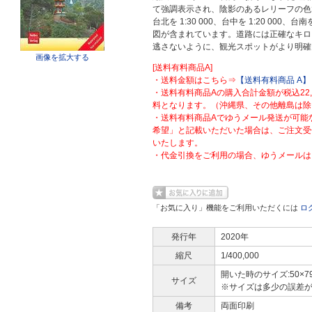
て強調表示され、陰影のあるレリーフの色
台北を 1:30 000、台中を 1:20 000、台南
図が含まれています。道路には正確なキロ
逃さないように、観光スポットがより明確
画像を拡大する
[送料有料商品A]
・送料金額はこちら⇒
【送料有料商品 A】
・送料有料商品Aの購入合計金額が税込22
料となります。（沖縄県、その他離島は除
・送料有料商品Aでゆうメール発送が可能
希望」と記載いただいた場合は、ご注文受
いたします。
・代金引換をご利用の場合、ゆうメールは
「お気に入り」機能をご利用いただくには
ロ
発行年
2020年
縮尺
1/400,000
開いた時のサイズ:50×7
サイズ
※サイズは多少の誤差
備考
両面印刷