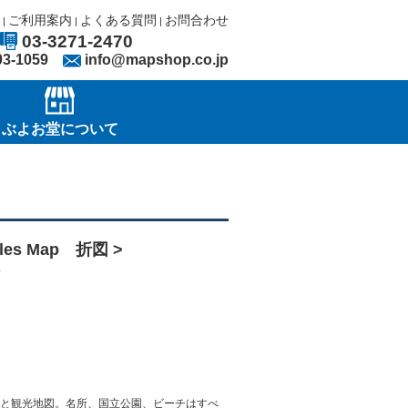
ご利用案内
よくある質問
お問合わせ
|
|
|
03-3271-2470
03-1059
info@mapshop.co.jp
ぶよお堂について
les Map 折図 >
ap
れた道路と観光地図。名所、国立公園、ビーチはすべ