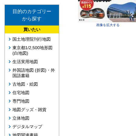
目的のカテゴリー
から探す
画像を拡大する
買いたい
国土地理院刊行地図
東京都1/2,500地形図
(白地図)
生活実用地図
外国語地図 (折図)・外
国語書籍
古地図・絵図
住宅地図
専門地図
地図グッズ・雑貨
立体地図
デジタルマップ
地図関連書籍