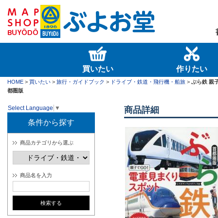
買いたい
作りたい
HOME
>
買いたい
>
旅行・ガイドブック
>
ドライブ・鉄道・飛行機・船旅
>
ぶら鉄 親
都圏版
Select Language
▼
商品詳細
条件から探す
商品カテゴリから選ぶ
商品名を入力