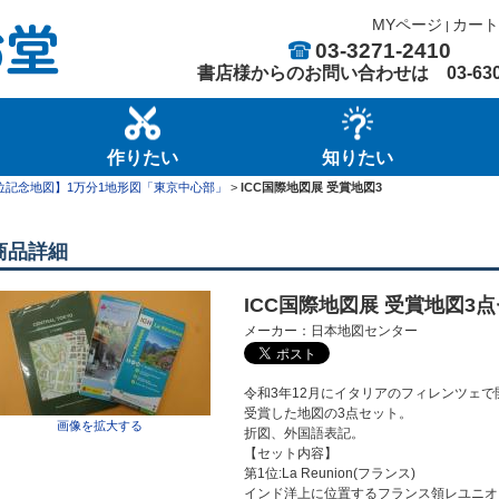
MYページ
カート
|
03-3271-2410
書店様からのお問い合わせは
03-63
作りたい
知りたい
位記念地図】1万分1地形図「東京中心部」
>
ICC国際地図展 受賞地図3
商品詳細
ICC国際地図展 受賞地図3点セ
メーカー：日本地図センター
令和3年12月にイタリアのフィレンツェで
受賞した地図の3点セット。
画像を拡大する
折図、外国語表記。
【セット内容】
第1位:La Reunion(フランス)
インド洋上に位置するフランス領レユニオ