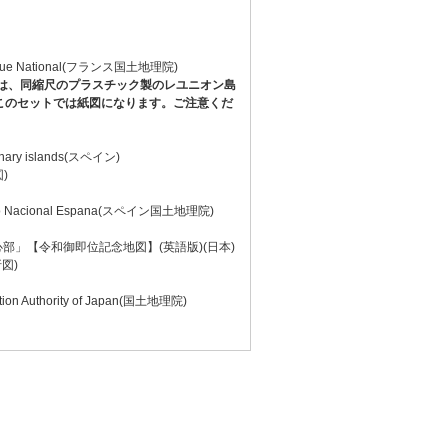
phique National(フランス国土地理院)
は、同縮尺のプラスチック製のレユニオン島
このセットでは紙図になります。ご注意くだ
Canary islands(スペイン)
図)
afico Nacional Espana(スペイン国土地理院)
部」【令和御即位記念地図】(英語版)(日本)
折図)
tion Authority of Japan(国土地理院)