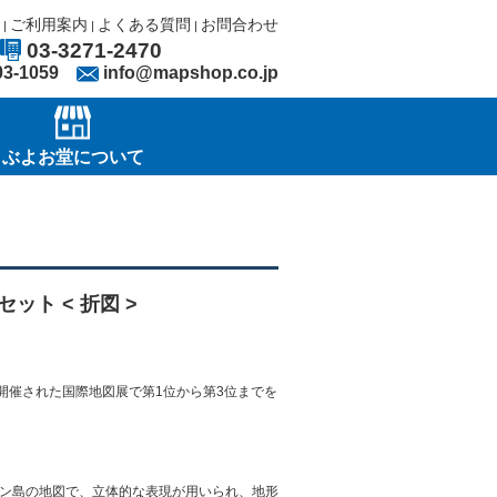
ご利用案内
よくある質問
お問合わせ
|
|
|
03-3271-2470
03-1059
info@mapshop.co.jp
ぶよお堂について
ット < 折図 >
開催された国際地図展で第1位から第3位までを
ン島の地図で、立体的な表現が用いられ、地形