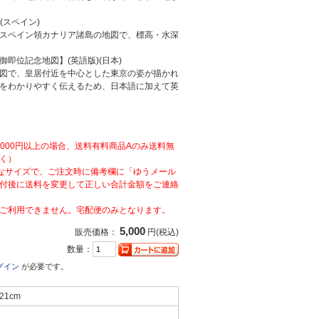
nds(スペイン)
スペイン領カナリア諸島の地図で、標高・水深
御即位記念地図】(英語版)(日本)
図で、皇居付近を中心とした東京の姿が描かれ
をわかりやすく伝えるため、日本語に加えて英
,000円以上の場合、送料有料商品Aのみ送料無
く）
なサイズで、ご注文時に備考欄に「ゆうメール
付後に送料を変更して正しい合計金額をご連絡
ご利用できません。宅配便のみとなります。
5,000
販売価格：
円(税込)
数量：
グイン
が必要です。
21cm