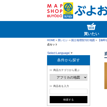
買いたい
HOME
>
買いたい
>
国土地理院刊行地図
>
【御即
点セット
Select Language
▼
条件から探す
商品カテゴリから選ぶ
商品名を入力