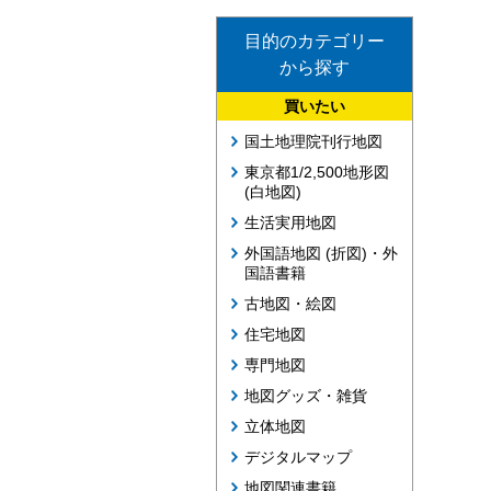
目的のカテゴリー
から探す
買いたい
国土地理院刊行地図
東京都1/2,500地形図
(白地図)
生活実用地図
外国語地図 (折図)・外
国語書籍
古地図・絵図
住宅地図
専門地図
地図グッズ・雑貨
立体地図
デジタルマップ
地図関連書籍