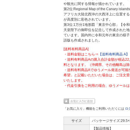
や観光に関する情報が描かれています。
第2位:Regional Map of the Canary isla
アフリカ大陸北西沖の大西洋上に位置する
が高度別に彩色されています。
第3位:1万分1地形図「東京中心部」【令和
天皇陛下の御即位を記念して作成された地
ています。国内外に令和元年の東京の様子
語版も作成されました。
[送料有料商品A]
・送料金額はこちら⇒
【送料有料商品 A】
・送料有料商品Aの購入合計金額が税込22
料となります。（沖縄県、その他離島は除
・送料有料商品Aでゆうメール発送が可能
希望」と記載いただいた場合は、ご注文受
いたします。
・代金引換をご利用の場合、ゆうメールは
「お気に入り」機能をご利用いただくには
ロ
サイズ
パッケージサイズ:29.5×
【製品情報】