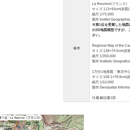
La Reunion(フランス)
サイズ:113×93cm(折図)
縮尺:1/75,000
製作:Institut Geogra
※第1位を受賞した地図
の3D地図模型ですが、
さい。
Regional Map of the 
備考
サイズ:138×74.5cm(折
縮尺:1/350,000
製作:Instituto Geogr
1万分1地形図「東京中心
サイズ:109.1×78.8cm(
縮尺:1/10,000
製作:Geospatial Informa
付属:解説書1部