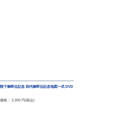
陛下御即位記念 四代御即位記念地図一式 DVD
価格： 3,300 円(税込)