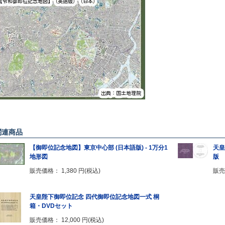
関連商品
【御即位記念地図】東京中心部 (日本語版) - 1万分1
天皇
地形図
版
販売価格： 1,380 円(税込)
販売
天皇陛下御即位記念 四代御即位記念地図一式 桐
箱・DVDセット
販売価格： 12,000 円(税込)