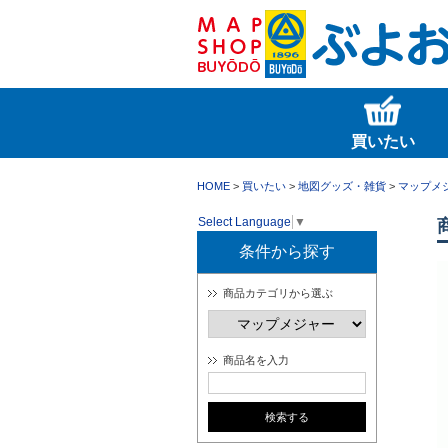
買いたい
HOME
>
買いたい
>
地図グッズ・雑貨
>
マップメ
Select Language
▼
条件から探す
商品カテゴリから選ぶ
商品名を入力