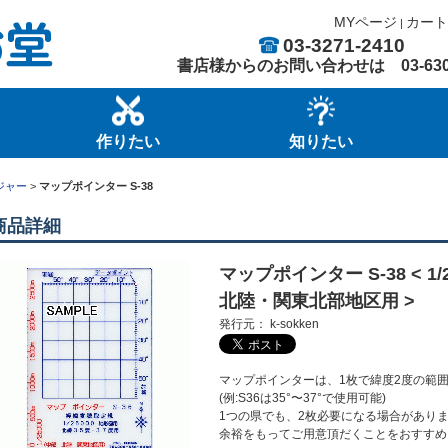
MYページ
カート
|
03-3271-2410
書店様からのお問い合わせは
03-63
作りたい
知りたい
ジャー
>
マップポインター S-38
商品詳細
マップポインター S-38 < 1
北陸・関東北部地区用 >
発行元： k-sokken
マップポインターは、1枚で緯度2度の範
(例:S36は35°〜37°で使用可能)
1つの県でも、2枚必要になる場合があり
余裕をもってご用意頂だくことをおすすめ