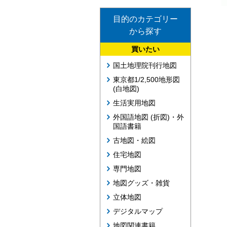
目的のカテゴリー
から探す
買いたい
国土地理院刊行地図
東京都1/2,500地形図
(白地図)
生活実用地図
外国語地図 (折図)・外
国語書籍
古地図・絵図
住宅地図
専門地図
地図グッズ・雑貨
立体地図
デジタルマップ
地図関連書籍