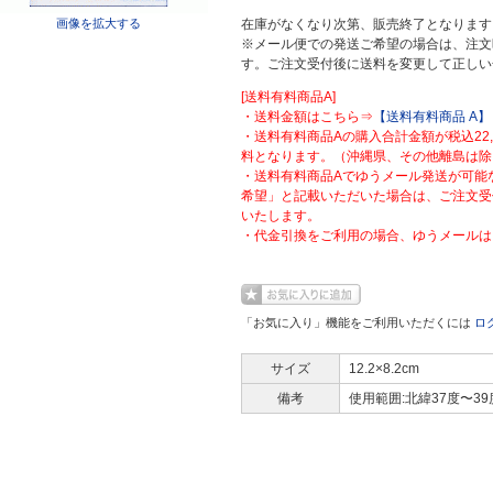
画像を拡大する
在庫がなくなり次第、販売終了となります
※メール便での発送ご希望の場合は、注文
す。ご注文受付後に送料を変更して正しい
[送料有料商品A]
・送料金額はこちら⇒
【送料有料商品 A】
・送料有料商品Aの購入合計金額が税込22
料となります。（沖縄県、その他離島は除
・送料有料商品Aでゆうメール発送が可能
希望」と記載いただいた場合は、ご注文受
いたします。
・代金引換をご利用の場合、ゆうメールは
「お気に入り」機能をご利用いただくには
ロ
サイズ
12.2×8.2cm
備考
使用範囲:北緯37度〜39