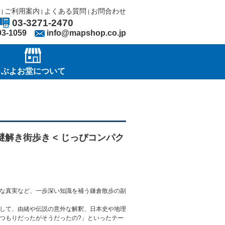
ご利用案内
よくある質問
お問合わせ
|
|
|
03-3271-2470
03-1059
info@mapshop.co.jp
ぶよお堂について
謎解き街歩き < じっぴコンパク
な真実など、一歩深い知識を補う鎌倉散歩の副
して、由緒や伝説の意外な解釈、日本史や地理
つもりだったがそうだったの?」といったテー