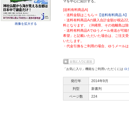
マを中心に紹介する。
[送料有料商品A]
・送料金額はこちら⇒
【送料有料商品 A】
・送料有料商品Aの購入合計金額が税込22
画像を拡大する
料となります。（沖縄県、その他離島は除
・送料有料商品Aでゆうメール発送が可能
希望」と記載いただいた場合は、ご注文受
いたします。
・代金引換をご利用の場合、ゆうメールは
「お気に入り」機能をご利用いただくには
ロ
発行年
2014年9月
判型
新書判
ページ数
224