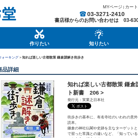
MYページ
カート
|
03-3271-2410
書店様からのお問い合わせは
03-63
作りたい
知りたい
ウォーキング
>
知れば楽しい古都散策 鎌倉謎解き街歩き
商品詳細
知れば楽しい古都散策 鎌倉
ト新書 206 >
発行元：実業之日本社
街歩きの基本に、有名寺社のいわれの意外
読本。
鎌倉の神社仏閣や史跡を主なターゲットと
で習った常識との違いなど、「知っている