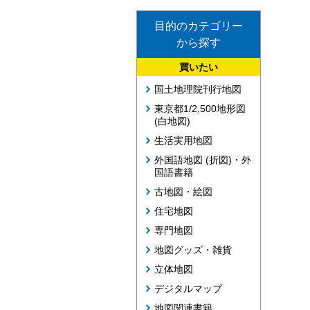
目的のカテゴリー
から探す
買いたい
国土地理院刊行地図
東京都1/2,500地形図
(白地図)
生活実用地図
外国語地図 (折図)・外
国語書籍
古地図・絵図
住宅地図
専門地図
地図グッズ・雑貨
立体地図
デジタルマップ
地図関連書籍