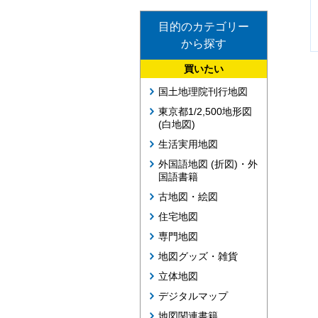
目的のカテゴリー
から探す
買いたい
国土地理院刊行地図
東京都1/2,500地形図
(白地図)
生活実用地図
外国語地図 (折図)・外
国語書籍
古地図・絵図
住宅地図
専門地図
地図グッズ・雑貨
立体地図
デジタルマップ
地図関連書籍