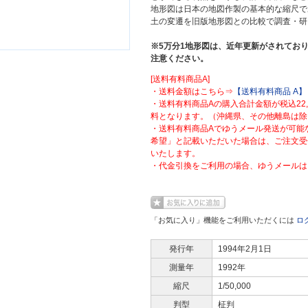
地形図は日本の地図作製の基本的な縮尺で
土の変遷を旧版地形図との比較で調査・研
※5万分1地形図は、近年更新がされており
注意ください。
[送料有料商品A]
・送料金額はこちら⇒
【送料有料商品 A】
・送料有料商品Aの購入合計金額が税込22
料となります。（沖縄県、その他離島は除
・送料有料商品Aでゆうメール発送が可能
希望」と記載いただいた場合は、ご注文受
いたします。
・代金引換をご利用の場合、ゆうメールは
「お気に入り」機能をご利用いただくには
ロ
発行年
1994年2月1日
測量年
1992年
縮尺
1/50,000
判型
柾判