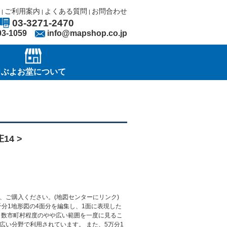
ご利用案内
よくある質問
お問合わせ
|
|
|
03-3271-2470
03-1059
info@mapshop.co.jp
ぶよお堂について
14 >
、ご購入ください。(地図センターにリンク)
千分1地形図の4面分を編集し、1面に表現した
 数市町村程度のやや広い範囲を一度に見るこ
広い分野で利用されています。 また、5万分1