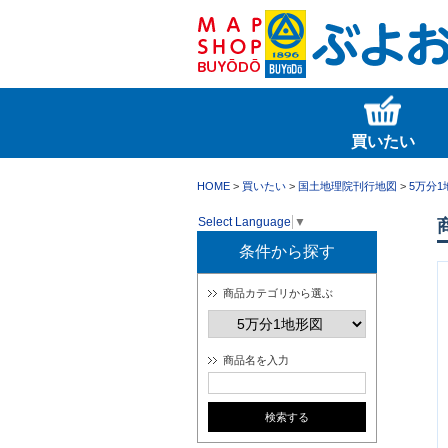
買いたい
HOME
>
買いたい
>
国土地理院刊行地図
>
5万分1
Select Language
▼
条件から探す
商品カテゴリから選ぶ
商品名を入力