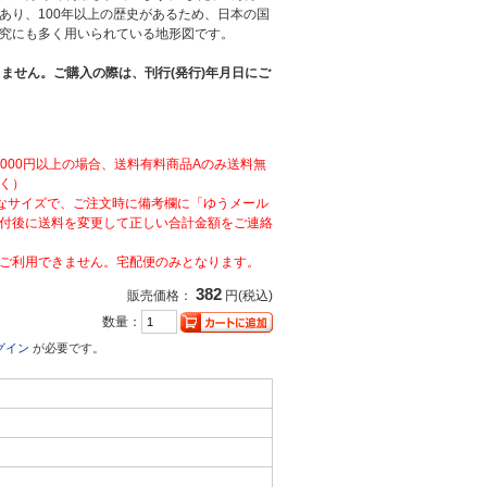
あり、100年以上の歴史があるため、日本の国
究にも多く用いられている地形図です。
ません。ご購入の際は、刊行(発行)年月日にご
,000円以上の場合、送料有料商品Aのみ送料無
く）
なサイズで、ご注文時に備考欄に「ゆうメール
付後に送料を変更して正しい合計金額をご連絡
ご利用できません。宅配便のみとなります。
382
販売価格：
円(税込)
数量：
グイン
が必要です。