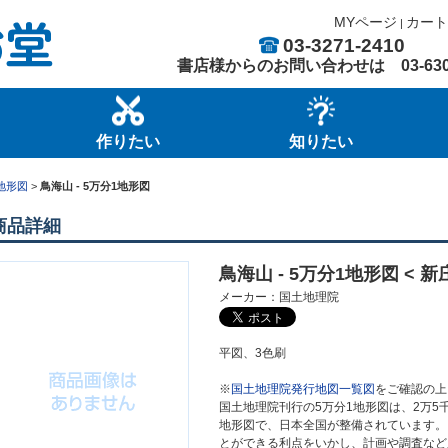
MYページ
カート
|
03-3271-2410
書店様からのお問い合わせは
03-63
作りたい
知りたい
地形図
>
鳥海山 - 5万分1地形図
商品詳細
鳥海山 - 5万分1地形図 < 新庄
メーカー：国土地理院
平図、3色刷
※
国土地理院発行地図一覧図
をご確認の上
国土地理院刊行の5万分1地形図は、2万5
地形図で、日本全国が整備されています。
とができる利点をいかし、計画や調査など