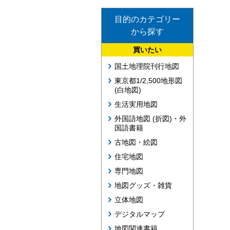
目的のカテゴリー
から探す
買いたい
国土地理院刊行地図
東京都1/2,500地形図
(白地図)
生活実用地図
外国語地図 (折図)・外
国語書籍
古地図・絵図
住宅地図
専門地図
地図グッズ・雑貨
立体地図
デジタルマップ
地図関連書籍