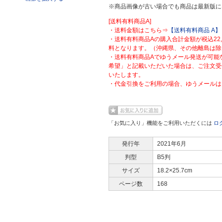
※商品画像が古い場合でも商品は最新版に
[送料有料商品A]
・送料金額はこちら⇒
【送料有料商品 A】
・送料有料商品Aの購入合計金額が税込22
料となります。（沖縄県、その他離島は除
・送料有料商品Aでゆうメール発送が可能
希望」と記載いただいた場合は、ご注文受
いたします。
・代金引換をご利用の場合、ゆうメールは
「お気に入り」機能をご利用いただくには
ロ
発行年
2021年6月
判型
B5判
サイズ
18.2×25.7cm
ページ数
168