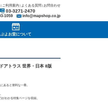
ご利用案内
よくある質問
お問合わせ
|
|
|
03-3271-2470
03-1059
info@mapshop.co.jp
ぶよお堂について
ドアトラス 世界・日本 8版
元にあると便利な一冊。
。
ど)がわかる特集ページを収録。