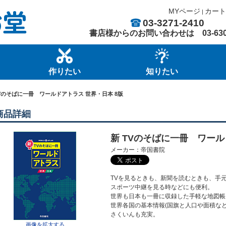
MYページ
カート
|
03-3271-2410
書店様からのお問い合わせは
03-63
作りたい
知りたい
TVのそばに一冊 ワールドアトラス 世界・日本 8版
商品詳細
新 TVのそばに一冊 ワール
メーカー：帝国書院
TVを見るときも、新聞を読むときも、手
スポーツ中継を見る時などにも便利。
世界も日本も一冊に収録した手軽な地図帳
世界各国の基本情報(国旗と人口や面積な
さくいんも充実。
画像を拡大する