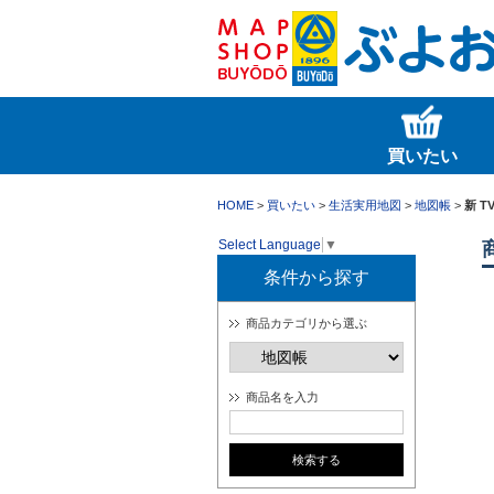
買いたい
HOME
>
買いたい
>
生活実用地図
>
地図帳
>
新 
Select Language
▼
条件から探す
商品カテゴリから選ぶ
商品名を入力