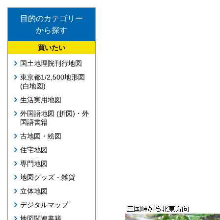
目的のカテゴリー
から探す
買いたい
国土地理院刊行地図
東京都1/2,500地形図
(白地図)
生活実用地図
外国語地図 (折図)・外
国語書籍
古地図・絵図
住宅地図
専門地図
地図グッズ・雑貨
立体地図
デジタルマップ
地図関連書籍