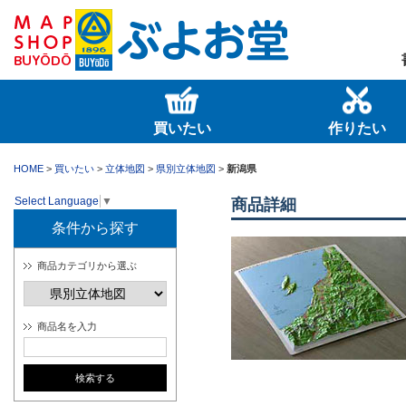
買いたい
作りたい
HOME
>
買いたい
>
立体地図
>
県別立体地図
>
新潟県
Select Language
▼
商品詳細
条件から探す
商品カテゴリから選ぶ
商品名を入力