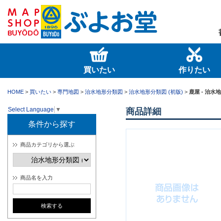
買いたい
作りたい
HOME
>
買いたい
>
専門地図
>
治水地形分類図
>
治水地形分類図 (初版)
>
鹿屋 - 治水
Select Language
▼
商品詳細
条件から探す
商品カテゴリから選ぶ
商品名を入力