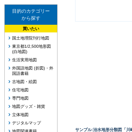
目的のカテゴリー
から探す
買いたい
国土地理院刊行地図
東京都1/2,500地形図
(白地図)
生活実用地図
外国語地図 (折図)・外
国語書籍
古地図・絵図
住宅地図
専門地図
地図グッズ・雑貨
立体地図
デジタルマップ
サンプル:治水地形分類図「川崎
地図関連書籍