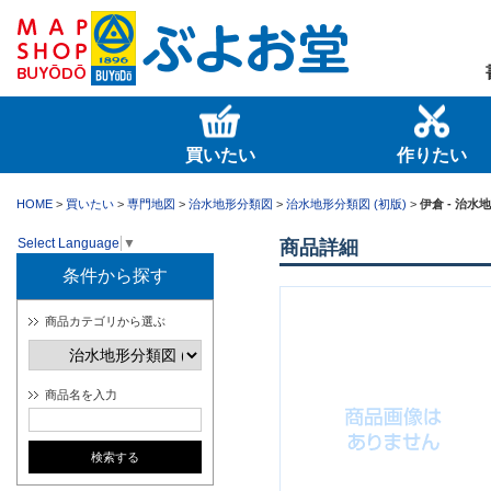
買いたい
作りたい
HOME
>
買いたい
>
専門地図
>
治水地形分類図
>
治水地形分類図 (初版)
>
伊倉 - 治水
Select Language
▼
商品詳細
条件から探す
商品カテゴリから選ぶ
商品名を入力