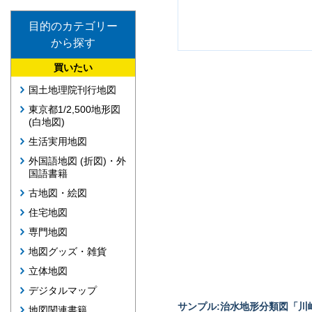
目的のカテゴリー
から探す
買いたい
国土地理院刊行地図
東京都1/2,500地形図
(白地図)
生活実用地図
外国語地図 (折図)・外
国語書籍
古地図・絵図
住宅地図
専門地図
地図グッズ・雑貨
立体地図
デジタルマップ
サンプル:治水地形分類図「川崎
地図関連書籍