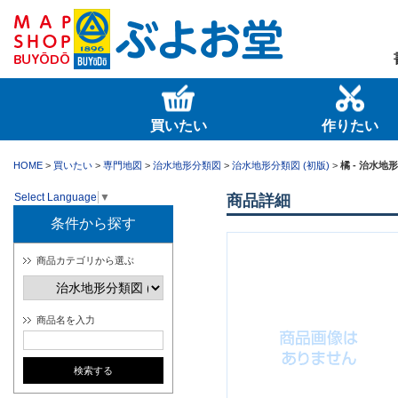
買いたい
作りたい
HOME
>
買いたい
>
専門地図
>
治水地形分類図
>
治水地形分類図 (初版)
>
橘 - 治水地
Select Language
▼
商品詳細
条件から探す
商品カテゴリから選ぶ
商品名を入力