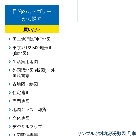
目的のカテゴリー
から探す
買いたい
国土地理院刊行地図
東京都1/2,500地形図
(白地図)
生活実用地図
外国語地図 (折図)・外
国語書籍
古地図・絵図
住宅地図
専門地図
地図グッズ・雑貨
立体地図
デジタルマップ
サンプル:治水地形分類図「川崎
地図関連書籍