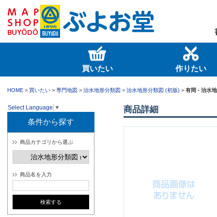
買いたい
作りたい
HOME
>
買いたい
>
専門地図
>
治水地形分類図
>
治水地形分類図 (初版)
>
有岡 - 治水
Select Language
▼
商品詳細
条件から探す
商品カテゴリから選ぶ
商品名を入力