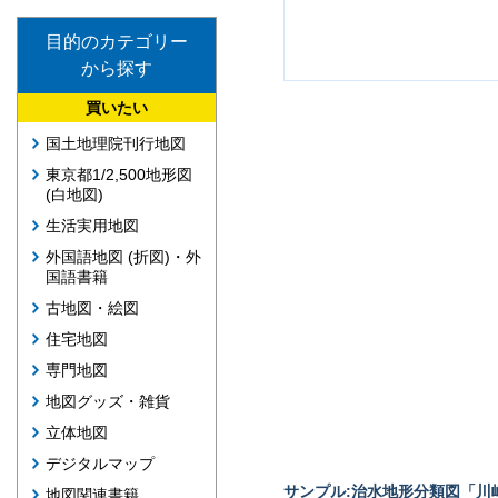
目的のカテゴリー
から探す
買いたい
国土地理院刊行地図
東京都1/2,500地形図
(白地図)
生活実用地図
外国語地図 (折図)・外
国語書籍
古地図・絵図
住宅地図
専門地図
地図グッズ・雑貨
立体地図
デジタルマップ
サンプル:治水地形分類図「川崎
地図関連書籍