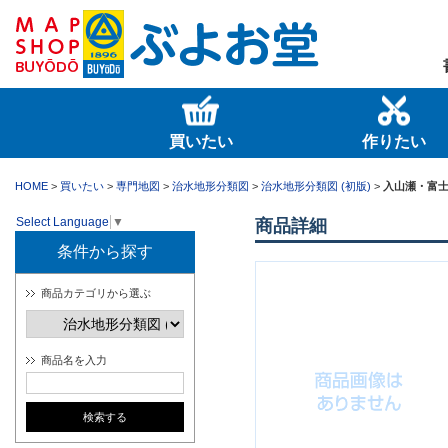
買いたい
作りたい
HOME
>
買いたい
>
専門地図
>
治水地形分類図
>
治水地形分類図 (初版)
>
入山瀬・富士宮
Select Language
▼
商品詳細
条件から探す
商品カテゴリから選ぶ
商品名を入力