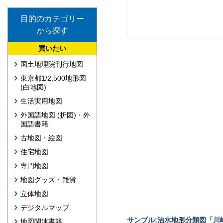
目的のカテゴリー
から探す
買いたい
国土地理院刊行地図
東京都1/2,500地形図
(白地図)
生活実用地図
外国語地図 (折図)・外
国語書籍
古地図・絵図
住宅地図
専門地図
地図グッズ・雑貨
立体地図
デジタルマップ
サンプル:治水地形分類図「川崎
地図関連書籍