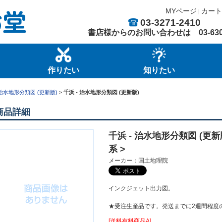
MYページ
カート
|
03-3271-2410
書店様からのお問い合わせは
03-63
作りたい
知りたい
治水地形分類図 (更新版)
>
千浜 - 治水地形分類図 (更新版)
商品詳細
千浜 - 治水地形分類図 (更新
系 >
メーカー：国土地理院
インクジェット出力図。
★受注生産品です。発送までに2週間程度
[送料有料商品A]