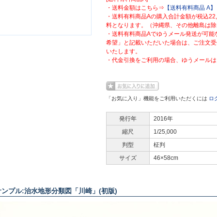
・送料金額はこちら⇒
【送料有料商品 A】
・送料有料商品Aの購入合計金額が税込22
料となります。（沖縄県、その他離島は除
・送料有料商品Aでゆうメール発送が可能
希望」と記載いただいた場合は、ご注文受
いたします。
・代金引換をご利用の場合、ゆうメールは
「お気に入り」機能をご利用いただくには
ロ
発行年
2016年
縮尺
1/25,000
判型
柾判
サイズ
46×58cm
サンプル:治水地形分類図「川崎」(初版)