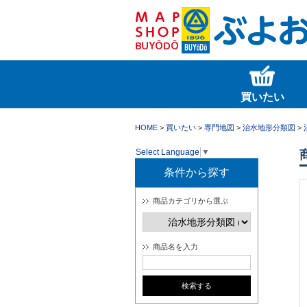
買いたい
HOME
>
買いたい
>
専門地図
>
治水地形分類図
>
Select Language
▼
条件から探す
商品カテゴリから選ぶ
商品名を入力