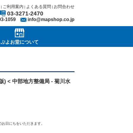
ご利用案内
よくある質問
お問合わせ
|
|
|
03-3271-2470
03-1059
info@mapshop.co.jp
ぶよお堂について
版) < 中部地方整備局 - 菊川水
のお日にちをいただきます。