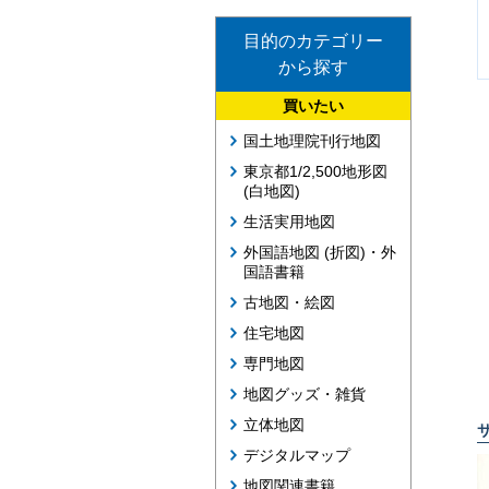
目的のカテゴリー
から探す
買いたい
国土地理院刊行地図
東京都1/2,500地形図
(白地図)
生活実用地図
外国語地図 (折図)・外
国語書籍
古地図・絵図
住宅地図
専門地図
地図グッズ・雑貨
立体地図
デジタルマップ
地図関連書籍