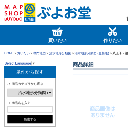
買いたい
作りたい
HOME
>
買いたい
>
専門地図
>
治水地形分類図
>
治水地形分類図 (更新版)
>
八王子 - 
Select Language
▼
商品詳細
条件から探す
商品カテゴリから選ぶ
商品名を入力