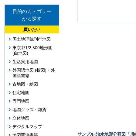
目的のカテゴリー
から探す
買いたい
国土地理院刊行地図
東京都1/2,500地形図
(白地図)
生活実用地図
外国語地図 (折図)・外
国語書籍
古地図・絵図
住宅地図
専門地図
地図グッズ・雑貨
立体地図
デジタルマップ
サンプル:治水地形分類図「川崎
地図関連書籍