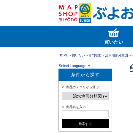
買いたい
HOME
>
買いたい
>
専門地図
>
治水地形分類図
>
Select Language
▼
条件から探す
商品カテゴリから選ぶ
商品名を入力