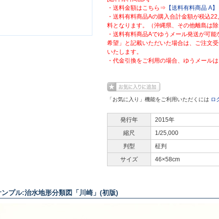
・送料金額はこちら⇒
【送料有料商品 A】
・送料有料商品Aの購入合計金額が税込22
料となります。（沖縄県、その他離島は除
・送料有料商品Aでゆうメール発送が可能
希望」と記載いただいた場合は、ご注文受
いたします。
・代金引換をご利用の場合、ゆうメールは
「お気に入り」機能をご利用いただくには
ロ
発行年
2015年
縮尺
1/25,000
判型
柾判
サイズ
46×58cm
サンプル:治水地形分類図「川崎」(初版)