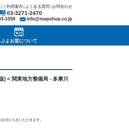
ご利用案内
よくある質問
お問合わせ
|
|
|
03-3271-2470
03-1059
info@mapshop.co.jp
ぶよお堂について
版) < 関東地方整備局 - 多摩川
のお日にちをいただきます。