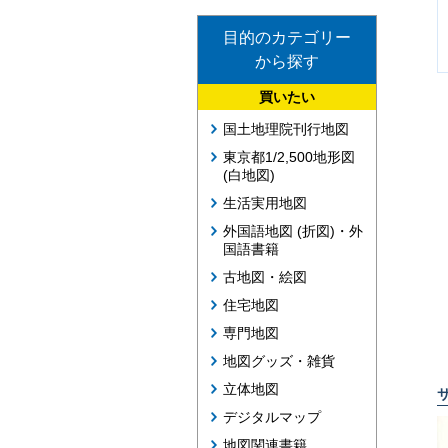
目的のカテゴリー
から探す
買いたい
国土地理院刊行地図
東京都1/2,500地形図
(白地図)
生活実用地図
外国語地図 (折図)・外
国語書籍
古地図・絵図
住宅地図
専門地図
地図グッズ・雑貨
立体地図
デジタルマップ
地図関連書籍