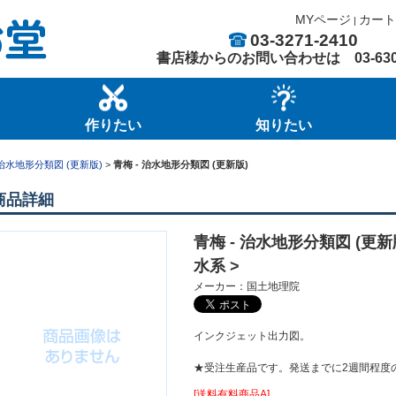
MYページ
カート
|
03-3271-2410
書店様からのお問い合わせは
03-63
作りたい
知りたい
治水地形分類図 (更新版)
>
青梅 - 治水地形分類図 (更新版)
商品詳細
青梅 - 治水地形分類図 (更新
水系 >
メーカー：国土地理院
インクジェット出力図。
★受注生産品です。発送までに2週間程度
[送料有料商品A]