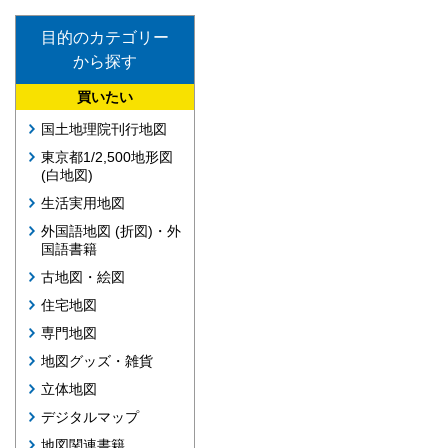
目的のカテゴリー
から探す
買いたい
国土地理院刊行地図
東京都1/2,500地形図
(白地図)
生活実用地図
外国語地図 (折図)・外
国語書籍
古地図・絵図
住宅地図
専門地図
地図グッズ・雑貨
立体地図
デジタルマップ
地図関連書籍