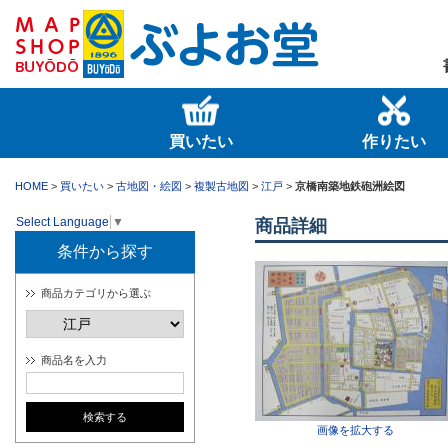
買いたい
作りたい
HOME
>
買いたい
>
古地図・絵図
>
複製古地図
>
江戸
>
京橋南築地鉄砲洲絵図
Select Language
▼
商品詳細
条件から探す
商品カテゴリから選ぶ
商品名を入力
画像を拡大する