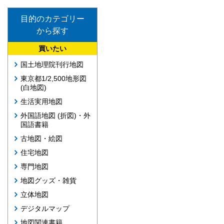
目的のカテゴリー
から探す
買いたい
国土地理院刊行地図
東京都1/2,500地形図
(白地図)
生活実用地図
外国語地図 (折図)・外
国語書籍
古地図・絵図
住宅地図
専門地図
地図グッズ・雑貨
立体地図
デジタルマップ
地図関連書籍