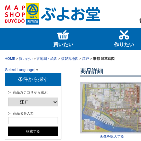
買いたい
作りたい
HOME
>
買いたい
>
古地図・絵図
>
複製古地図
>
江戸
>
東都 浅草絵図
Select Language
▼
商品詳細
条件から探す
商品カテゴリから選ぶ
商品名を入力
画像を拡大する