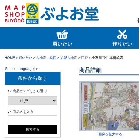
買いたい
作りたい
HOME
>
買いたい
>
古地図・絵図
>
複製古地図
>
江戸
>
小石川谷中 本郷絵図
Select Language
▼
商品詳細
条件から探す
商品カテゴリから選ぶ
商品名を入力
画像を拡大する