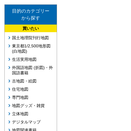
目的のカテゴリー
から探す
買いたい
国土地理院刊行地図
東京都1/2,500地形図
(白地図)
生活実用地図
外国語地図 (折図)・外
国語書籍
古地図・絵図
住宅地図
専門地図
地図グッズ・雑貨
立体地図
デジタルマップ
地図関連書籍