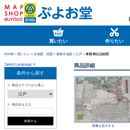
買いたい
作りたい
HOME
>
買いたい
>
古地図・絵図
>
複製古地図
>
江戸
>
東都 駒込辺絵図
Select Language
▼
商品詳細
条件から探す
商品カテゴリから選ぶ
商品名を入力
画像を拡大する