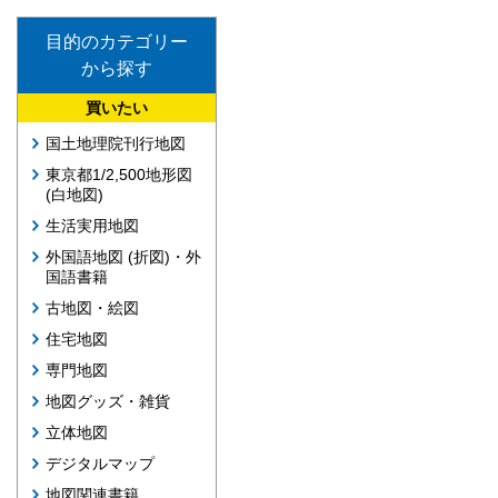
目的のカテゴリー
から探す
買いたい
国土地理院刊行地図
東京都1/2,500地形図
(白地図)
生活実用地図
外国語地図 (折図)・外
国語書籍
古地図・絵図
住宅地図
専門地図
地図グッズ・雑貨
立体地図
デジタルマップ
地図関連書籍