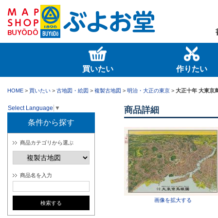
買いたい
作りたい
HOME
>
買いたい
>
古地図・絵図
>
複製古地図
>
明治・大正の東京
>
大正十年 大東京
Select Language
▼
商品詳細
条件から探す
商品カテゴリから選ぶ
商品名を入力
画像を拡大する