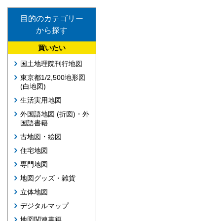
目的のカテゴリー
から探す
買いたい
国土地理院刊行地図
東京都1/2,500地形図
(白地図)
生活実用地図
外国語地図 (折図)・外
国語書籍
古地図・絵図
住宅地図
専門地図
地図グッズ・雑貨
立体地図
デジタルマップ
地図関連書籍