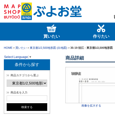
買いたい
作りたい
HOME
>
買いたい
>
東京都1/2,500地形図 (白地図)
>
35-19 狛江 - 東京都1/2,500地形図
Select Language
▼
商品詳細
条件から探す
商品カテゴリから選ぶ
商品名を入力
画像を拡大する