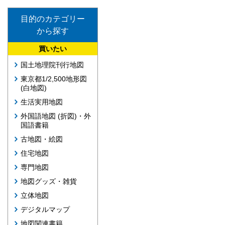
目的のカテゴリー
から探す
買いたい
国土地理院刊行地図
東京都1/2,500地形図
(白地図)
生活実用地図
外国語地図 (折図)・外
国語書籍
古地図・絵図
住宅地図
専門地図
地図グッズ・雑貨
立体地図
デジタルマップ
地図関連書籍