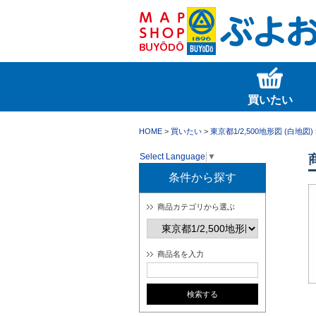
買いたい
HOME
>
買いたい
>
東京都1/2,500地形図 (白地図)
Select Language
▼
条件から探す
商品カテゴリから選ぶ
商品名を入力