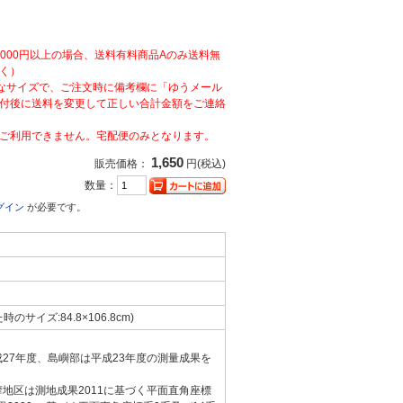
,000円以上の場合、送料有料商品Aのみ送料無
く）
なサイズで、ご注文時に備考欄に「ゆうメール
付後に送料を変更して正しい合計金額をご連絡
ご利用できません。宅配便のみとなります。
1,650
販売価格：
円(税込)
数量：
グイン
が必要です。
た時のサイズ:84.8×106.8cm)
成27年度、島嶼部は平成23年度の測量成果を
摩地区は測地成果2011に基づく平面直角座標