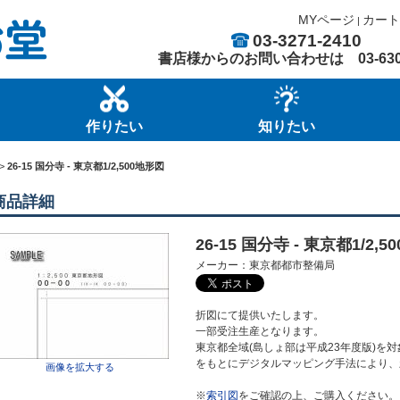
MYページ
カート
|
03-3271-2410
書店様からのお問い合わせは
03-63
作りたい
知りたい
>
26-15 国分寺 - 東京都1/2,500地形図
商品詳細
26-15 国分寺 - 東京都1/2,50
メーカー：東京都都市整備局
折図にて提供いたします。
一部受注生産となります。
東京都全域(島しょ部は平成23年度版)を対象
をもとにデジタルマッピング手法により、
画像を拡大する
※
索引図
をご確認の上、ご購入ください。