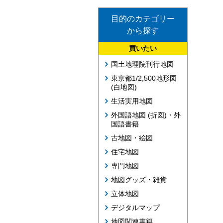
目的のカテゴリー
から探す
買いたい
国土地理院刊行地図
東京都1/2,500地形図
(白地図)
生活実用地図
外国語地図 (折図)・外
国語書籍
古地図・絵図
住宅地図
専門地図
地図グッズ・雑貨
立体地図
デジタルマップ
地図関連書籍