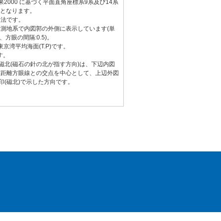
2000 に基づく平面直角座標系9系及び14系
)となります。
図法です。
測地系で内図郭の外側に表示しています(単
、方眼の間隔:0.5)。
京湾平均海面(T.P)です。
す。
と磁北(磁石の針の北が指す方向)は、下辺内図
る距離方眼線との交点を中心として、上辺外図
印(磁北)で示した方向です。