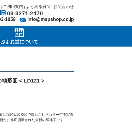
ご利用案内
よくある質問
お問合わせ
|
|
|
03-3271-2470
03-1059
info@mapshop.co.jp
ぶよお堂について
0地形図 < LD121 >
に縮尺1/10,000で撮影されたカラー空中写真
新たに修正測量された最新の紙地図です。