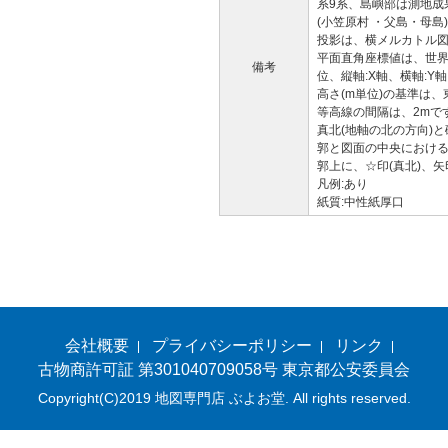
系9系、島嶼部は測地成果
(小笠原村 ・父島・母島
投影は、横メルカトル
平面直角座標値は、世界
備考
位、縦軸:X軸、横軸:Y軸
高さ(m単位)の基準は、東
等高線の間隔は、2mで
真北(地軸の北の方向)
郭と図面の中央におけ
郭上に、☆印(真北)、矢
凡例:あり
紙質:中性紙厚口
会社概要
プライバシーポリシー
リンク
古物商許可証 第301040709058号 東京都公安委員会
Copyright(C)2019 地図専門店 ぶよお堂. All rights reserved.