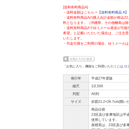
[送料有料商品A]
・送料金額はこちら⇒
【送料有料商品 A】
・送料有料商品Aの購入合計金額が税込22
料となります。（沖縄県、その他離島は除
・送料有料商品Aでゆうメール発送が可能
希望」と記載いただいた場合は、ご注文受
いたします。
・代金引換をご利用の場合、ゆうメールは
「お気に入り」機能をご利用いただくには
ロ
発行年
平成27年度版
縮尺
1/2,500
判型
A0判
サイズ
折図21.2×26.7cm(開い
商品仕様
23区及び多摩地区は平
使用しています。
座標系は、23区及び多