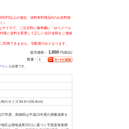
,000円以上の場合、送料有料商品Aのみ送料無
く）
なサイズで、ご注文時に備考欄に「ゆうメール
付後に送料を変更して正しい合計金額をご連絡
ご利用できません。宅配便のみとなります。
1,650
販売価格：
円(税込)
数量：
グイン
が必要です。
た時のサイズ:84.8×106.8cm)
成27年度、島嶼部は平成23年度の測量成果を
摩地区は測地成果2011に基づく平面直角座標