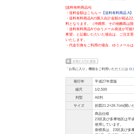
[送料有料商品A]
・送料金額はこちら⇒
【送料有料商品 A】
・送料有料商品Aの購入合計金額が税込22
料となります。（沖縄県、その他離島は除
・送料有料商品Aでゆうメール発送が可能
希望」と記載いただいた場合は、ご注文受
いたします。
・代金引換をご利用の場合、ゆうメールは
「お気に入り」機能をご利用いただくには
ロ
発行年
平成27年度版
縮尺
1/2,500
判型
A0判
サイズ
折図21.2×26.7cm(開い
商品仕様
23区及び多摩地区は平
使用しています。
座標系は、23区及び多