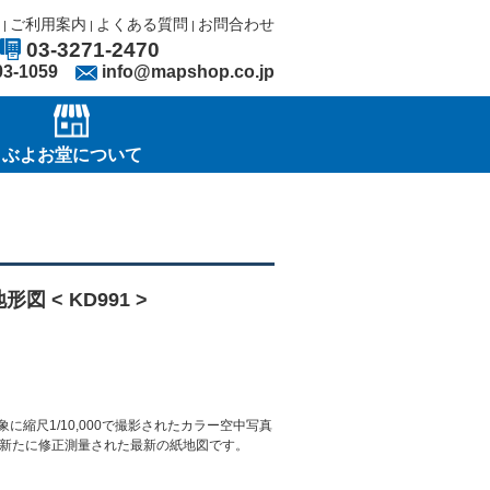
ご利用案内
よくある質問
お問合わせ
|
|
|
03-3271-2470
03-1059
info@mapshop.co.jp
ぶよお堂について
地形図 < KD991 >
に縮尺1/10,000で撮影されたカラー空中写真
新たに修正測量された最新の紙地図です。