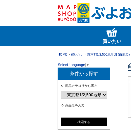
買いたい
HOME
>
買いたい
>
東京都1/2,500地形図 (白地図)
Select Language
▼
条件から探す
商品カテゴリから選ぶ
商品名を入力