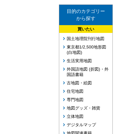
目的のカテゴリー
から探す
買いたい
国土地理院刊行地図
東京都1/2,500地形図
(白地図)
生活実用地図
外国語地図 (折図)・外
国語書籍
古地図・絵図
住宅地図
専門地図
地図グッズ・雑貨
立体地図
デジタルマップ
地図関連書籍