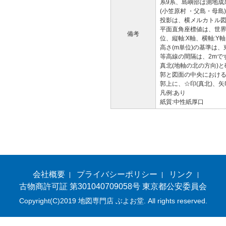
系9系、島嶼部は測地成果
(小笠原村 ・父島・母島
投影は、横メルカトル
平面直角座標値は、世界
備考
位、縦軸:X軸、横軸:Y軸
高さ(m単位)の基準は、東
等高線の間隔は、2mで
真北(地軸の北の方向)
郭と図面の中央におけ
郭上に、☆印(真北)、矢
凡例:あり
紙質:中性紙厚口
会社概要
プライバシーポリシー
リンク
古物商許可証 第301040709058号 東京都公安委員会
Copyright(C)2019 地図専門店 ぶよお堂. All rights reserved.