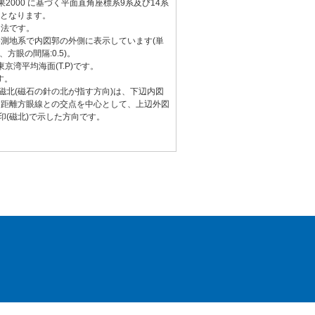
2000 に基づく平面直角座標系9系及び14系
)となります。
図法です。
測地系で内図郭の外側に表示しています(単
、方眼の間隔:0.5)。
京湾平均海面(T.P)です。
す。
と磁北(磁石の針の北が指す方向)は、下辺内図
る距離方眼線との交点を中心として、上辺外図
印(磁北)で示した方向です。